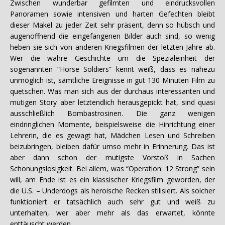
Zwischen wunderbar gefilmten und eindrucksvollen
Panoramen sowie intensiven und harten Gefechten bleibt
dieser Makel zu jeder Zeit sehr präsent, denn so hübsch und
augenöffnend die eingefangenen Bilder auch sind, so wenig
heben sie sich von anderen Kriegsfilmen der letzten Jahre ab.
Wer die wahre Geschichte um die Spezialeinheit der
sogenannten “Horse Soldiers” kennt weiß, dass es nahezu
unmöglich ist, sämtliche Ereignisse in gut 130 Minuten Film zu
quetschen. Was man sich aus der durchaus interessanten und
mutigen Story aber letztendlich herausgepickt hat, sind quasi
ausschließlich Bombastrosinen. Die ganz wenigen
eindringlichen Momente, beispielsweise die Hinrichtung einer
Lehrerin, die es gewagt hat, Mädchen Lesen und Schreiben
beizubringen, bleiben dafür umso mehr in Erinnerung. Das ist
aber dann schon der mutigste Vorstoß in Sachen
Schonungslosigkeit. Bei allem, was “Operation: 12 Strong” sein
will, am Ende ist es ein klassischer Kriegsfilm geworden, der
die U.S. – Underdogs als heroische Recken stilisiert. Als solcher
funktioniert er tatsächlich auch sehr gut und weiß zu
unterhalten, wer aber mehr als das erwartet, könnte
enttäuscht werden.