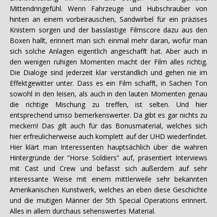
Mittendringefühl. Wenn Fahrzeuge und Hubschrauber von
hinten an einem vorbeirauschen, Sandwirbel für ein präzises
Knistern sorgen und der basslastige Filmscore dazu aus den
Boxen hallt, erinnert man sich einmal mehr daran, wofür man
sich solche Anlagen eigentlich angeschafft hat. Aber auch in
den wenigen ruhigen Momenten macht der Film alles richtig.
Die Dialoge sind jederzeit klar verständlich und gehen nie im
Effektgewitter unter. Dass es ein Film schafft, in Sachen Ton
sowohl in den leisen, als auch in den lauten Momenten genau
die richtige Mischung zu treffen, ist selten. Und hier
entsprechend umso bemerkenswerter. Da gibt es gar nichts zu
meckern! Das gilt auch für das Bonusmaterial, welches sich
hier erfreulicherweise auch komplett auf der UHD wiederfindet.
Hier klärt man Interessenten hauptsächlich über die wahren
Hintergründe der “Horse Soldiers” auf, präsentiert Interviews
mit Cast und Crew und befasst sich außerdem auf sehr
interessante Weise mit einem mittlerweile sehr bekannten
Amerikanischen Kunstwerk, welches an eben diese Geschichte
und die mutigen Männer der 5th Special Operations erinnert.
Alles in allem durchaus sehenswertes Material.