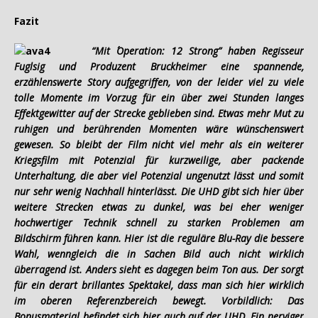
Fazit
“Mit ´Operation: 12 Strong” haben Regisseur
Fuglsig und Produzent Bruckheimer eine spannende,
erzählenswerte Story aufgegriffen, von der leider viel zu viele
tolle Momente im Vorzug für ein über zwei Stunden langes
Effektgewitter auf der Strecke geblieben sind. Etwas mehr Mut zu
ruhigen und berührenden Momenten wäre wünschenswert
gewesen. So bleibt der Film nicht viel mehr als ein weiterer
Kriegsfilm mit Potenzial für kurzweilige, aber packende
Unterhaltung, die aber viel Potenzial ungenutzt lässt und somit
nur sehr wenig Nachhall hinterlässt. Die UHD gibt sich hier über
weitere Strecken etwas zu dunkel, was bei eher weniger
hochwertiger Technik schnell zu starken Problemen am
Bildschirm führen kann. Hier ist die reguläre Blu-Ray die bessere
Wahl, wenngleich die in Sachen Bild auch nicht wirklich
überragend ist. Anders sieht es dagegen beim Ton aus. Der sorgt
für ein derart brillantes Spektakel, dass man sich hier wirklich
im oberen Referenzbereich bewegt. Vorbildlich: Das
Bonusmaterial befindet sich hier auch auf der UHD. Ein nerviger