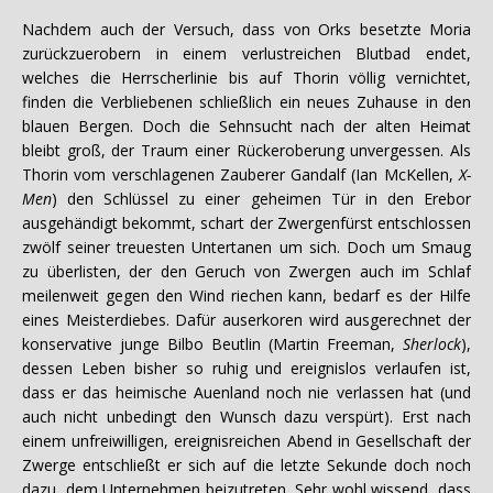
Nachdem auch der Versuch, dass von Orks besetzte Moria
zurückzuerobern in einem verlustreichen Blutbad endet,
welches die Herrscherlinie bis auf Thorin völlig vernichtet,
finden die Verbliebenen schließlich ein neues Zuhause in den
blauen Bergen. Doch die Sehnsucht nach der alten Heimat
bleibt groß, der Traum einer Rückeroberung unvergessen. Als
Thorin vom verschlagenen Zauberer Gandalf (Ian McKellen,
X-
Men
) den Schlüssel zu einer geheimen Tür in den Erebor
ausgehändigt bekommt, schart der Zwergenfürst entschlossen
zwölf seiner treuesten Untertanen um sich. Doch um Smaug
zu überlisten, der den Geruch von Zwergen auch im Schlaf
meilenweit gegen den Wind riechen kann, bedarf es der Hilfe
eines Meisterdiebes. Dafür auserkoren wird ausgerechnet der
konservative junge Bilbo Beutlin (Martin Freeman,
Sherlock
),
dessen Leben bisher so ruhig und ereignislos verlaufen ist,
dass er das heimische Auenland noch nie verlassen hat (und
auch nicht unbedingt den Wunsch dazu verspürt). Erst nach
einem unfreiwilligen, ereignisreichen Abend in Gesellschaft der
Zwerge entschließt er sich auf die letzte Sekunde doch noch
dazu, dem Unternehmen beizutreten. Sehr wohl wissend, dass