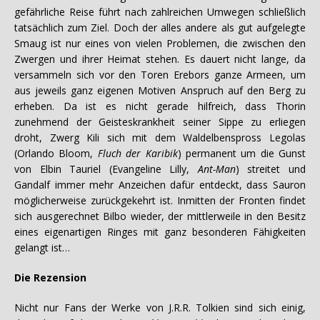
gefährliche Reise führt nach zahlreichen Umwegen schließlich
tatsächlich zum Ziel. Doch der alles andere als gut aufgelegte
Smaug ist nur eines von vielen Problemen, die zwischen den
Zwergen und ihrer Heimat stehen. Es dauert nicht lange, da
versammeln sich vor den Toren Erebors ganze Armeen, um
aus jeweils ganz eigenen Motiven Anspruch auf den Berg zu
erheben. Da ist es nicht gerade hilfreich, dass Thorin
zunehmend der Geisteskrankheit seiner Sippe zu erliegen
droht, Zwerg Kili sich mit dem Waldelbenspross Legolas
(Orlando Bloom,
Fluch der Karibik
) permanent um die Gunst
von Elbin Tauriel (Evangeline Lilly,
Ant-Man
) streitet und
Gandalf immer mehr Anzeichen dafür entdeckt, dass Sauron
möglicherweise zurückgekehrt ist. Inmitten der Fronten findet
sich ausgerechnet Bilbo wieder, der mittlerweile in den Besitz
eines eigenartigen Ringes mit ganz besonderen Fähigkeiten
gelangt ist…
Die Rezension
Nicht nur Fans der Werke von J.R.R. Tolkien sind sich einig,