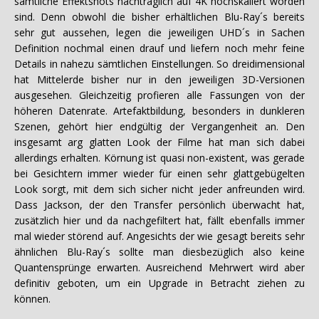
sämtliche Effektshots nachträglich auf 4K hochskaliert worden
sind. Denn obwohl die bisher erhältlichen Blu-Ray´s bereits
sehr gut aussehen, legen die jeweiligen UHD´s in Sachen
Definition nochmal einen drauf und liefern noch mehr feine
Details in nahezu sämtlichen Einstellungen. So dreidimensional
hat Mittelerde bisher nur in den jeweiligen 3D-Versionen
ausgesehen. Gleichzeitig profieren alle Fassungen von der
höheren Datenrate. Artefaktbildung, besonders in dunkleren
Szenen, gehört hier endgültig der Vergangenheit an. Den
insgesamt arg glatten Look der Filme hat man sich dabei
allerdings erhalten. Körnung ist quasi non-existent, was gerade
bei Gesichtern immer wieder für einen sehr glattgebügelten
Look sorgt, mit dem sich sicher nicht jeder anfreunden wird.
Dass Jackson, der den Transfer persönlich überwacht hat,
zusätzlich hier und da nachgefiltert hat, fällt ebenfalls immer
mal wieder störend auf. Angesichts der wie gesagt bereits sehr
ähnlichen Blu-Ray´s sollte man diesbezüglich also keine
Quantensprünge erwarten. Ausreichend Mehrwert wird aber
definitiv geboten, um ein Upgrade in Betracht ziehen zu
können.