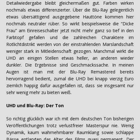
Detailwiedergabe bleibt gleichermaßen gut. Farben wirken
nochmals etwas differenzierter. Über die Blu-Ray gelegentlich
etwas übersättigend ausgegebene Hauttöne kommen hier
nochmals neutraler rüber. So wirkt beispielsweise die “Dicke
Frau” am Einreiseschalter jetzt nicht mehr ganz so tief in den
Farbtopf gefallen und die zahlreichen Charaktere im
Rotlichtdistrikt werden von der einstrahlenden Marslandschaft
weniger stark in Mitleidenschaft gezogen. Manchmal wirkt die
UHD an einigen Stellen etwas heller, an anderen wieder
dunkler. Die Ergebnisse sind Geschmackssache. In meinen
Augen ist man mit der Blu-Ray Remastered bereits
hervorragend bedient, zumal die UHD bei knapp vierzig Euro
ziemlich happig dafür ausgefallen ist, dass sie insgesamt nur
sehr wenig mehr zu bieten weiß.
UHD und Blu-Ray: Der Ton
So richtig glücklich war ich mit dem deutschen Ton bisherigen
Veröffentlichungen trotz verlustfreier Masterspur nie. Wenig
Dynamik, kaum wahrnehmbarer Raumklang sowie schlappe
Bässe entlarvten das Alter des Films quasi permanent. Der