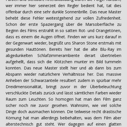
wer immer hier seinerzeit den Regler bedient hat, tat dies
offenbar durch eine sehr dunkle Sonnenbrille. Das neue Master
behebt diese Fehler weitestgehend zur vollen Zufriedenheit.
Schon der erste Spaziergang über die Marsoberfläche zu
Beginn des Films erstrahlt in so satten Rot- und Orangetönen,
dass es einem die Augen öffnet. Finden wir uns kurz darauf in
der Gegenwart wieder, begrüßt uns Sharon Stone erstmals mit
gesunden Hauttönen. Bereits hier hat die alte Blu-Ray im
abgedunkelten Schlafzimmerambiente derart übertrieben
aufgehellt, dass sich die Klötzchen munter im Bild tummeln
konnten. Das neue Master stellt hier und ab dann bis zum
Abspann wieder natürlichere Verhältnisse her. Das massive
Anheben der Schwarzanteile resultiert zudem in spürbar mehr
Dreidimensionalität, bringt zuvor in der Überbeleuchtung
verschluckte Details zurück und lässt sämtlichen Farben wieder
Raum zum Leuchten. So homogen hat man den Film ganz
sicher noch nie zuvor gesehen. Wahnsinn, wie viel solche
Dinge doch ausmachen können. Die teilweise recht drastische
Körnung hat man allerdings beibehalten, was dem Film aber
alterstechnisch gut steht. Wer dagegen auf einen glatten