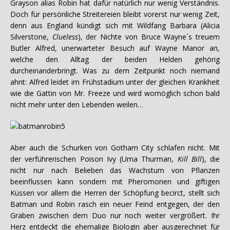
Grayson alias Robin hat dafür natürlich nur wenig Verständnis.
Doch für persönliche Streitereien bleibt vorerst nur wenig Zeit,
denn aus England kündigt sich mit Wildfang Barbara (Alicia
Silverstone,
Clueless
), der Nichte von Bruce Wayne´s treuem
Butler Alfred, unerwarteter Besuch auf Wayne Manor an,
welche den Alltag der beiden Helden gehörig
durcheinanderbringt. Was zu dem Zeitpunkt noch niemand
ahnt: Alfred leidet im Frühstadium unter der gleichen Krankheit
wie die Gattin von Mr. Freeze und wird womöglich schon bald
nicht mehr unter den Lebenden weilen…
Aber auch die Schurken von Gotham City schlafen nicht. Mit
der verführerischen Poison Ivy (Uma Thurman,
Kill Bill
), die
nicht nur nach Belieben das Wachstum von Pflanzen
beeinflussen kann sondern mit Pheromonen und giftigen
Küssen vor allem die Herren der Schöpfung becirct, stellt sich
Batman und Robin rasch ein neuer Feind entgegen, der den
Graben zwischen dem Duo nur noch weiter vergrößert. Ihr
Herz entdeckt die ehemalige Biologin aber ausgerechnet für