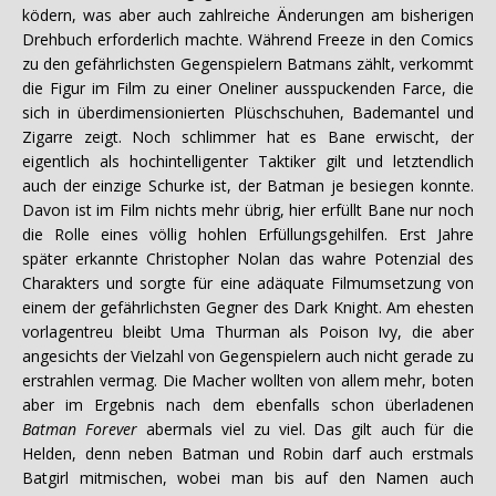
ködern, was aber auch zahlreiche Änderungen am bisherigen
Drehbuch erforderlich machte. Während Freeze in den Comics
zu den gefährlichsten Gegenspielern Batmans zählt, verkommt
die Figur im Film zu einer Oneliner ausspuckenden Farce, die
sich in überdimensionierten Plüschschuhen, Bademantel und
Zigarre zeigt. Noch schlimmer hat es Bane erwischt, der
eigentlich als hochintelligenter Taktiker gilt und letztendlich
auch der einzige Schurke ist, der Batman je besiegen konnte.
Davon ist im Film nichts mehr übrig, hier erfüllt Bane nur noch
die Rolle eines völlig hohlen Erfüllungsgehilfen. Erst Jahre
später erkannte Christopher Nolan das wahre Potenzial des
Charakters und sorgte für eine adäquate Filmumsetzung von
einem der gefährlichsten Gegner des Dark Knight. Am ehesten
vorlagentreu bleibt Uma Thurman als Poison Ivy, die aber
angesichts der Vielzahl von Gegenspielern auch nicht gerade zu
erstrahlen vermag. Die Macher wollten von allem mehr, boten
aber im Ergebnis nach dem ebenfalls schon überladenen
Batman Forever
abermals viel zu viel. Das gilt auch für die
Helden, denn neben Batman und Robin darf auch erstmals
Batgirl mitmischen, wobei man bis auf den Namen auch