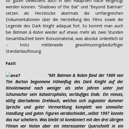
so guten Gewissens auch in den Hauptfilm hätte eingefügt
werden können. “Shadows of the Bat” und “Beyond Batman”
setzen als Herzstücke abermals die umfangreichen
Dokumentationen über die Herstellung des Films sowie die
Legende des Dark Knight adäquat fort. So kommt man auch
bei
Batman & Robin
wieder auf etwas mehr als zwei Stunden
Gesamtlaufzeit beim Bonusmaterial, was absolut ordentlich ist
– trotz mittlerweile gewöhnunmgsbedürftiger
Standardauflösung.
Fazit
“Mit Batman & Robin fand der 1989 von
Tim Burton begonnene Höhenflug des Dark Knight auf der
Kinoleinwand nach weniger als zehn Jahren unter Joel
Schumacher sein katastrophales, vorläufiges Ende. Ein mieses,
völlig überladenes Drehbuch, welches sich zugunster dummer
Sprüche und guter Vermarktung komplett von sinnvoller
Handlung und guten Figuren verabschiedet…selbst 1997 konnte
das nur scheitern. Was bleibt ist kombiniert mit den drei übrigen
Filmen vor Nolan aber ein interessanter Querschnitt in ein