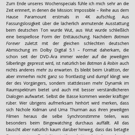
Zum Ende unseres Wochenspecials fühle ich mich sehr an die
Zeit erinnert, in denen die Mission: Impossible – Reihe aus dem
Hause Paramount erstmals in 4K aufschlug. Aus
Fassungslosigkeit über die lächerlich anmutende Ausstattung
beim deutschen Ton wurde Wut, aus Wut wurde schließlich
eine beispiellose Form der Enttäuschung. Nachdem
Batman
Forever
zuletzt mit der gleichen schlechten deutschen
Abmischung im Dolby Digital 5.1 – Format daherkam, die
schon seit der DVD-Ära immer wieder auf die jeweiligen
Silberlinge gepresst wird, ist natürlich bei
Batman & Robin
auch
nichts anderes mehr zu erwarten. Es bleibt beim Uraltton, der
aber immerhin nicht ganz so frontlastig und dumpf klingt wie
der des Vorgängers, sondern stattdessen mehr Dynamik im
Raumspektrum bietet und auch mit besser verständlicheren
Dialogen aufwartet. Selbst die Bässe kommen wieder kräftiger
rüber. Wer übrigens aufmerksam hinhört wird merken, dass
sich Nichole Kidman und Uma Thurman aus ihren jeweiligen
Filmen heraus die selbe Synchronstimme teilen, was
besonders beim Bingewatching durchaus auffällt. All das
täuscht aber natürlich kaum darüber hinweg, dass das betagte