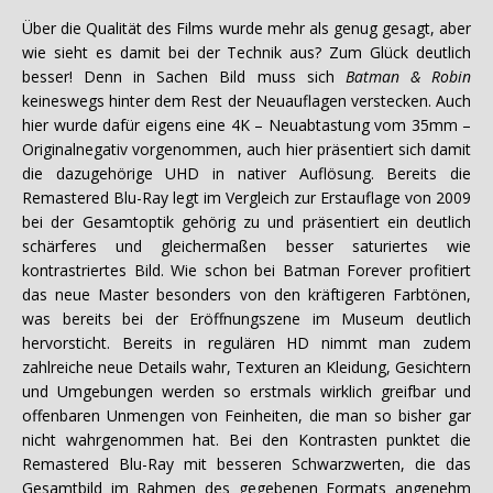
Über die Qualität des Films wurde mehr als genug gesagt, aber
wie sieht es damit bei der Technik aus? Zum Glück deutlich
besser! Denn in Sachen Bild muss sich
Batman & Robin
keineswegs hinter dem Rest der Neuauflagen verstecken. Auch
hier wurde dafür eigens eine 4K – Neuabtastung vom 35mm –
Originalnegativ vorgenommen, auch hier präsentiert sich damit
die dazugehörige UHD in nativer Auflösung. Bereits die
Remastered Blu-Ray legt im Vergleich zur Erstauflage von 2009
bei der Gesamtoptik gehörig zu und präsentiert ein deutlich
schärferes und gleichermaßen besser saturiertes wie
kontrastriertes Bild. Wie schon bei Batman Forever profitiert
das neue Master besonders von den kräftigeren Farbtönen,
was bereits bei der Eröffnungszene im Museum deutlich
hervorsticht. Bereits in regulären HD nimmt man zudem
zahlreiche neue Details wahr, Texturen an Kleidung, Gesichtern
und Umgebungen werden so erstmals wirklich greifbar und
offenbaren Unmengen von Feinheiten, die man so bisher gar
nicht wahrgenommen hat. Bei den Kontrasten punktet die
Remastered Blu-Ray mit besseren Schwarzwerten, die das
Gesamtbild im Rahmen des gegebenen Formats angenehm