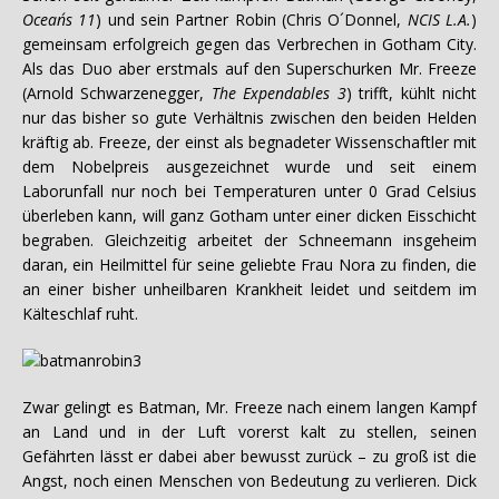
Ocean´s 11
) und sein Partner Robin (Chris O´Donnel,
NCIS L.A.
)
gemeinsam erfolgreich gegen das Verbrechen in Gotham City.
Als das Duo aber erstmals auf den Superschurken Mr. Freeze
(Arnold Schwarzenegger,
The Expendables 3
) trifft, kühlt nicht
nur das bisher so gute Verhältnis zwischen den beiden Helden
kräftig ab. Freeze, der einst als begnadeter Wissenschaftler mit
dem Nobelpreis ausgezeichnet wurde und seit einem
Laborunfall nur noch bei Temperaturen unter 0 Grad Celsius
überleben kann, will ganz Gotham unter einer dicken Eisschicht
begraben. Gleichzeitig arbeitet der Schneemann insgeheim
daran, ein Heilmittel für seine geliebte Frau Nora zu finden, die
an einer bisher unheilbaren Krankheit leidet und seitdem im
Kälteschlaf ruht.
Zwar gelingt es Batman, Mr. Freeze nach einem langen Kampf
an Land und in der Luft vorerst kalt zu stellen, seinen
Gefährten lässt er dabei aber bewusst zurück – zu groß ist die
Angst, noch einen Menschen von Bedeutung zu verlieren. Dick