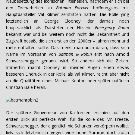
Neubesetzung des ikonischen Titelhelden, nachdem er sich bei
den Dreharbeiten zu
Batman Forever
hoffnungslos mit
Hauptdarsteller Val Kilmer zerstritten hatten. Die Rolle ging
letztendlich an George Clooney, der damals noch
hauptsächlich als Darsteller der Hitserie
Emergency Room
bekannt war und bei weitem noch nicht die Bekanntheit und
Zugkraft besaß, die sich erst ab den 2000er – Jahren mehr und
mehr entfalten sollte. Das merkt man auch daran, dass sein
Name im Vorspann von
Batman & Robin
erst nach Arnold
Schwarzenegger genannt wird. So ändern sich die Zeiten.
Immerhin macht Clooney in meinen Augen einen etwas
besseren Eindruck in der Rolle als Val Kilmer, reicht aber nicht
an die Qualitäten eines Michael Keaton oder später natürlich
Christian Bale heran.
Der spätere Gouverneur von Kalifornien erschien auf den
ersten Blick als perfekte Wahl für die Rolle des Mr. Freeze.
Schwarzenegger, der eigentlich nie Schurken verkörpern wollte,
ließ sich letztendlich gegen eine hohe Summe doch noch