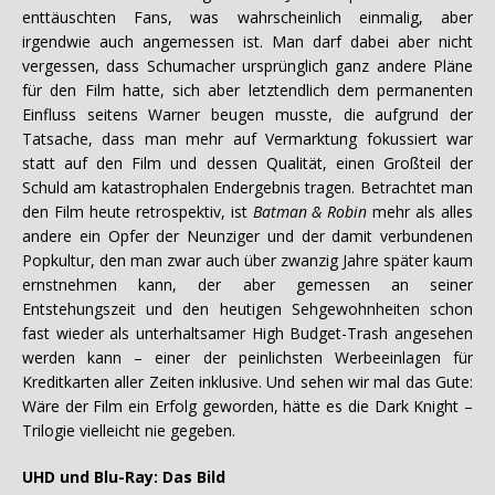
enttäuschten Fans, was wahrscheinlich einmalig, aber
irgendwie auch angemessen ist. Man darf dabei aber nicht
vergessen, dass Schumacher ursprünglich ganz andere Pläne
für den Film hatte, sich aber letztendlich dem permanenten
Einfluss seitens Warner beugen musste, die aufgrund der
Tatsache, dass man mehr auf Vermarktung fokussiert war
statt auf den Film und dessen Qualität, einen Großteil der
Schuld am katastrophalen Endergebnis tragen. Betrachtet man
den Film heute retrospektiv, ist
Batman & Robin
mehr als alles
andere ein Opfer der Neunziger und der damit verbundenen
Popkultur, den man zwar auch über zwanzig Jahre später kaum
ernstnehmen kann, der aber gemessen an seiner
Entstehungszeit und den heutigen Sehgewohnheiten schon
fast wieder als unterhaltsamer High Budget-Trash angesehen
werden kann – einer der peinlichsten Werbeeinlagen für
Kreditkarten aller Zeiten inklusive. Und sehen wir mal das Gute:
Wäre der Film ein Erfolg geworden, hätte es die Dark Knight –
Trilogie vielleicht nie gegeben.
UHD und Blu-Ray: Das Bild