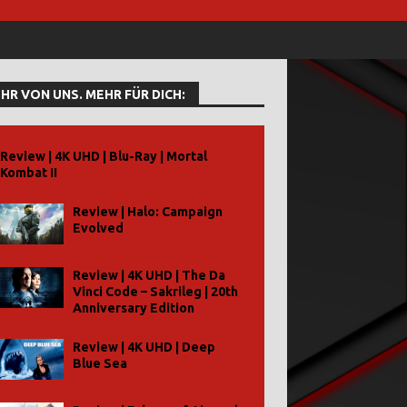
HR VON UNS. MEHR FÜR DICH:
Review | 4K UHD | Blu-Ray | Mortal
Kombat II
Review | Halo: Campaign
Evolved
Review | 4K UHD | The Da
Vinci Code – Sakrileg | 20th
Anniversary Edition
Review | 4K UHD | Deep
Blue Sea