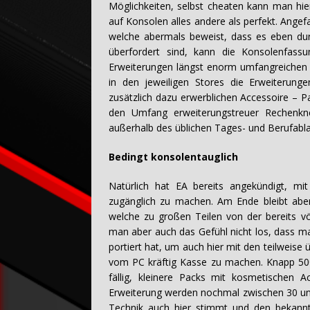
Möglichkeiten, selbst cheaten kann man hie
auf Konsolen alles andere als perfekt. Ange
welche abermals beweist, dass es eben durc
überfordert sind, kann die Konsolenfass
Erweiterungen längst enorm umfangreichen 
in den jeweiligen Stores die Erweiterunge
zusätzlich dazu erwerblichen Accessoire – 
den Umfang erweiterungstreuer Rechenkn
außerhalb des üblichen Tages- und Berufabla
Bedingt konsolentauglich
Natürlich hat EA bereits angekündigt, mi
zugänglich zu machen. Am Ende bleibt abe
welche zu großen Teilen von der bereits völ
man aber auch das Gefühl nicht los, dass m
portiert hat, um auch hier mit den teilweise
vom PC kräftig Kasse zu machen. Knapp 50€ 
fällig, kleinere Packs mit kosmetischen
Erweiterung werden nochmal zwischen 30 und
Technik auch hier stimmt und den bekann