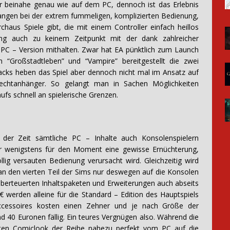
r beinahe genau wie auf dem PC, dennoch ist das Erlebnis
fangen bei der extrem fummeligen, komplizierten Bedienung,
haus Spiele gibt, die mit einem Controller einfach heillos
ung auch zu keinem Zeitpunkt mit der dank zahlreicher
PC – Version mithalten. Zwar hat EA pünktlich zum Launch
n “Großstadtleben” und “Vampire” bereitgestellt die zwei
Packs heben das Spiel aber dennoch nicht mal im Ansatz auf
echtanhänger. So gelangt man in Sachen Möglichkeiten
ufs schnell an spielerische Grenzen.
t der Zeit sämtliche PC – Inhalte auch Konsolenspielern
r wenigstens für den Moment eine gewisse Ernüchterung,
lig versauten Bedienung verursacht wird. Gleichzeitig wird
an den vierten Teil der Sims nur deswegen auf die Konsolen
 überteuerten Inhaltspaketen und Erweiterungen auch abseits
werden alleine für die Standard – Edition des Hauptspiels
 Accessoires kosten einen Zehner und je nach Größe der
 40 Euronen fällig. Ein teures Vergnügen also. Während die
ten Comiclook der Reihe nahezu perfekt vom PC auf die