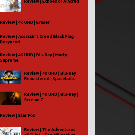
Review | Echoes of Aincrad
Review | 4K UHD | Eraser
Review | Assassin’s Creed Black Flag
Resynced
Review | 4K UHD | Blu-Ray | Marty
Supreme
Review | 4K UHD | Blu-Ray
Remastered | Spaceballs
Review | 4K UHD | Blu-Ray |
Scream 7
Review | Star Fox
Review | The Adventures