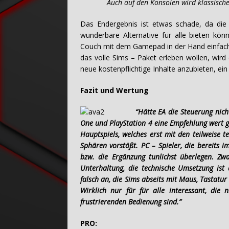
Auch auf den Konsolen wird klassisches 
Das Endergebnis ist etwas schade, da die
wunderbare Alternative für alle bieten kö
Couch mit dem Gamepad in der Hand einfach 
das volle Sims – Paket erleben wollen, wird
neue kostenpflichtige Inhalte anzubieten, ei
Fazit und Wertung
“Hätte EA die Steuerung nich
One und PlayStation 4 eine Empfehlung wert g
Hauptspiels, welches erst mit den teilweise t
Sphären vorstößt. PC – Spieler, die bereits i
bzw. die Ergänzung tunlichst überlegen. Zw
Unterhaltung, die technische Umsetzung ist 
falsch an, die Sims abseits mit Maus, Tastatu
Wirklich nur für für alle interessant, die
frustrierenden Bedienung sind.”
PRO: