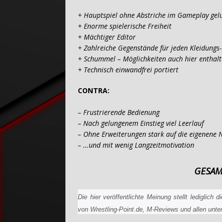
+ Hauptspiel ohne Abstriche im Gameplay gelu
+ Enorme spielerische Freiheit
+ Mächtiger Editor
+ Zahlreiche Gegenstände für jeden Kleidungs-
+ Schummel – Möglichkeiten auch hier enthal
+ Technisch einwandfrei portiert
CONTRA:
– Frustrierende Bedienung
– Nach gelungenem Einstieg viel Leerlauf
– Ohne Erweiterungen stark auf die eigenene
– …und mit wenig Langzeitmotivation
GESAM
Die hier veröffentlichte Meinung stellt lediglic
von Wrestling-Point.de, M-Reviews und allen unter