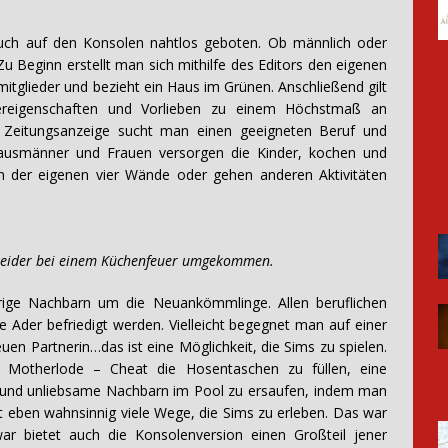
 auch auf den Konsolen nahtlos geboten. Ob männlich oder
Zu Beginn erstellt man sich mithilfe des Editors den eigenen
itglieder und bezieht ein Haus im Grünen. Anschließend gilt
ereigenschaften und Vorlieben zu einem Höchstmaß an
er Zeitungsanzeige sucht man einen geeigneten Beruf und
. Hausmänner und Frauen versorgen die Kinder, kochen und
on der eigenen vier Wände oder gehen anderen Aktivitäten
 leider bei einem Küchenfeuer umgekommen.
erige Nachbarn um die Neuankömmlinge. Allen beruflichen
e Ader befriedigt werden. Vielleicht begegnet man auf einer
uen Partnerin…das ist eine Möglichkeit, die Sims zu spielen.
m Motherlode – Cheat die Hosentaschen zu füllen, eine
n und unliebsame Nachbarn im Pool zu ersaufen, indem man
ibt eben wahnsinnig viele Wege, die Sims zu erleben. Das war
ar bietet auch die Konsolenversion einen Großteil jener