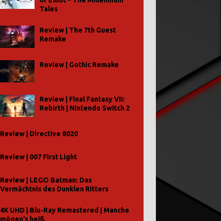
of Elliot – The Millennium
Tales
Review | The 7th Guest
Remake
Review | Gothic Remake
Review | Final Fantasy VII:
Rebirth | Nintendo Switch 2
Review | Directive 8020
Review | 007 First Light
Review | LEGO Batman: Das
Vermächtnis des Dunklen Ritters
4K UHD | Blu-Ray Remastered | Manche
mögen’s heiß