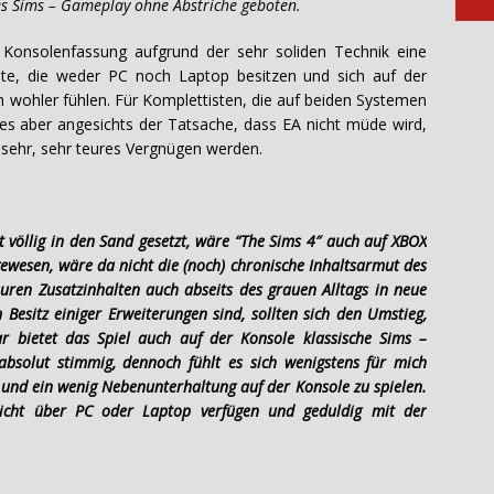
Sims – Gameplay ohne Abstriche geboten.
 Konsolenfassung aufgrund der sehr soliden Technik eine
nnte, die weder PC noch Laptop besitzen und sich auf der
wohler fühlen. Für Komplettisten, die auf beiden Systemen
 es aber angesichts der Tatsache, dass EA nicht müde wird,
n sehr, sehr teures Vergnügen werden.
t völlig in den Sand gesetzt, wäre “The Sims 4″ auch auf XBOX
ewesen, wäre da nicht die (noch) chronische Inhaltsarmut des
euren Zusatzinhalten auch abseits des grauen Alltags in neue
m Besitz einiger Erweiterungen sind, sollten sich den Umstieg,
ar bietet das Spiel auch auf der Konsole klassische Sims –
absolut stimmig, dennoch fühlt es sich wenigstens für mich
r und ein wenig Nebenunterhaltung auf der Konsole zu spielen.
 nicht über PC oder Laptop verfügen und geduldig mit der