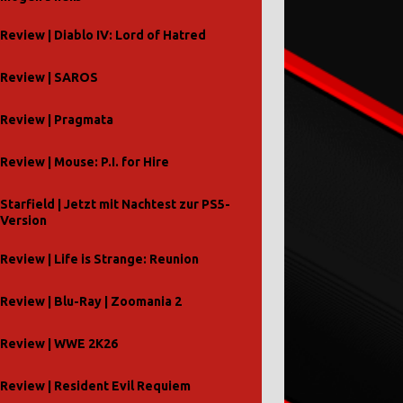
Review | Diablo IV: Lord of Hatred
Review | SAROS
Review | Pragmata
Review | Mouse: P.I. for Hire
Starfield | Jetzt mit Nachtest zur PS5-
Version
Review | Life is Strange: Reunion
Review | Blu-Ray | Zoomania 2
Review | WWE 2K26
Review | Resident Evil Requiem