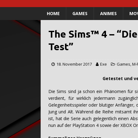
HOME
GAMES
ANIMES
MOV
The Sims™ 4 – “Di
Test”
18. November 2017
Exe
Games
,
M-
Getestet und verfasst 
Die Sims sind ja schon ein Phänomen für si
verdient, für wirklich jedermann zugängli
Gelegenheitsspieler oder blutiger Anfänger, 
Jung und Alt. Während die Reihe mitsamt i
ist, hat die Serie auch gelegentlich einen Ab
nun auf der PlayStation 4 sowie der XBOX On