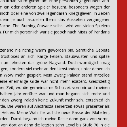
an Illidan Sturmgrimm am Ende persönlich gegenüberstand.
 ein oder anderen Spieler besucht, besonders wegen der
inoth oder eine von zwei legendären Kriegsgleven. In Zeiten
 denn je auch aktuellen Items das Aussehen vergangener
che. The Burning Crusade selbst wird von vielen Spielern
. Für mich persönlich war sie jedoch nach Mists of Pandaria
enario nie richtig warm geworden bin. Sämtliche Gebiete
rostloses an sich. Karge Felsen, Staubwüsten und spitze
och am ehesten das grüne Nagrand. Doch womöglich mag
iegen, sondern viel mehr an den Umständen, unter denen ich
kein WoW mehr gespielt. Mein Zwerg Paladin stand mittellos
ne ehemalige Gilde war nicht mehr existent. Gleichzeitig
einer Zeit, wo die gemeinsame Schulzeit von mir und meinen
n halben Jahr vorüber war und man begann, sich mehr und
r den Zwerg Paladin keine Zukunft mehr sah, entschied ich
de. Die waren auf Alextrasza seinerzeit etwas präsenter als
n Helden. Meine Wahl fiel auf die neue Rasse der Blutelfen,
erden. Damit begann ich meine Reise dann ganz von vorne,
von dort an dann die letzten zehn Level bis Stufe 70 in die