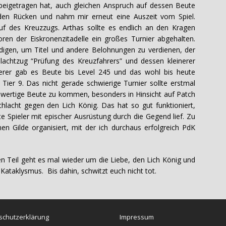
 beigetragen hat, auch gleichen Anspruch auf dessen Beute
e den Rücken und nahm mir erneut eine Auszeit vom Spiel.
f des Kreuzzugs. Arthas sollte es endlich an den Kragen
n der Eiskronenzitadelle ein großes Turnier abgehalten.
digen, um Titel und andere Belohnungen zu verdienen, der
achtzug “Prüfung des Kreuzfahrers” und dessen kleinerer
erer gab es Beute bis Level 245 und das wohl bis heute
 Tier 9. Das nicht gerade schwierige Turnier sollte erstmal
ochwertige Beute zu kommen, besonders in Hinsicht auf Patch
Schlacht gegen den Lich König. Das hat so gut funktioniert,
 Spieler mit epischer Ausrüstung durch die Gegend lief. Zu
nen Gilde organisiert, mit der ich durchaus erfolgreich PdK
n Teil geht es mal wieder um die Liebe, den Lich König und
ataklysmus. Bis dahin, schwitzt euch nicht tot.
schutzerklärung
Impressum