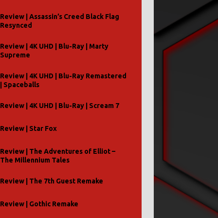
Review | Assassin’s Creed Black Flag
Resynced
Review | 4K UHD | Blu-Ray | Marty
Supreme
Review | 4K UHD | Blu-Ray Remastered
| Spaceballs
Review | 4K UHD | Blu-Ray | Scream 7
Review | Star Fox
Review | The Adventures of Elliot –
The Millennium Tales
Review | The 7th Guest Remake
Review | Gothic Remake