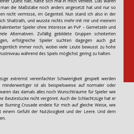
einer Quest half, hatte sich mal in mich verliebt. Das waren
o man die Maßstäbe noch anders angesetzt hat und nur so
iten nicht vermisse, im Gegenteil. Nun stand ich also in der
ich Shattrath, und wusste nichts mehr mit mir und meinem
ntalentierter Spieler ohne Interesse an PvP – Gemetzeln und
e Alternativen. Zufällig gebildete Gruppen scheiterten
gen, erfolgreiche Spieler suchten dagegen auch gut
eigentlich immer noch, wobei viele Leute bewusst zu hohe
ustniveau während des Spiels möglichst gering zu halten.
ge extremst vereinfachter Schwierigkeit gespielt werden
minderwertiger ist als beispielsweise auf normaler oder
t waren das damals alles noch Wunschträume für Spieler wie
e Beutestücke nicht vergönnt. Auch die Schlachtzüge hat er
The Burning Crusade endete für mich auf gleiche Weise, wie
it einem Gefühl der Nutzlosigkeit und der Leere. Und dem
en.