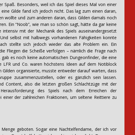
er Spaß. Besonders, weil ich das Spiel dieses Mal von einer
eine Gilde fand ich jedoch nicht. Das lag zum einen daran,
chen wollte und zum anderen daran, dass Gilden damals noch
waren. Ein “Noob”, wie man so schön sagt, hätte da gar keine
 intensiv mit der Mechanik des Spiels auseinandergesetzt
 Und selbst mit halbwegs vorhandenen Fähigkeiten konnte
ch stellte sich jedoch wieder das alte Problem ein. Ein
ie Fliegen die Scheiße verfolgen – nämlich die Frage nach
, gab es noch keine automatischen Dungeonfinder, die eine
e LFR und Co. waren höchstens Ideen auf dem Notiblock
 in Gilden organisierte, musste entweder darauf warten, dass
ruppe zusammenzustellen, oder es gänzlich sein lassen.
d Content, also die letzten großen Schlachtzüge mit der
 Herausforderung des Spiels nach dem Erreichen der
einer der zahlreichen Fraktionen, um seltene Reittiere zu
ne Menge geboten. Sogar eine Nachtelfendame, der ich vor