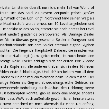
rivater Umstände überall, nur nicht mehr Teil von World of
reute sich das Spiel zu diesem Zeitpunkt jedoch großer
ng, “Wrath of the Lich King”. Northrend fand seinen Weg als
 die Maximalstufe wurde erneut um 10 Level angehoben und
 Heldenklasse des Spiels, startete sie doch bereits bei Level
 mal wieder) gnadenlos overpowered. Als Damage Dealer
 der DK ein überaus gern gesehener Spieler in Dungeon- und
nschriftenkunde, mit dem Spieler erstmals eigene Glyphen
sichter. Die fliegende Hauptstadt Dalaran, die inmitten von
kronenzitalle liegt (dazu gleich mehr), ist noch heute eine
wichtige Rolle. PvPler schlugen sich der ersten PvP – Zone
e die Köpfe ein, alle anderen trieben sich in den 16 neuen
ilden erste Schlachtzüge. Und ich? Ich bekam von all dem
ich meinem Bruder mal ein Weilchen beim Spielen zusah. Der
altige Hünen als Gegner, abwechslungsreiche Gebiete, ein
merwährende Bedrohung durch Arthas, den Lichkönig. Bevor
.3.0 bekämpfen konnte, gab es noch eine Menge anderes
Gefühl, dass WoW auch außerhalb gewöhnlicher Inhalte etwas
h zuvor entschied ich mich abermals für einen Neuanfang.