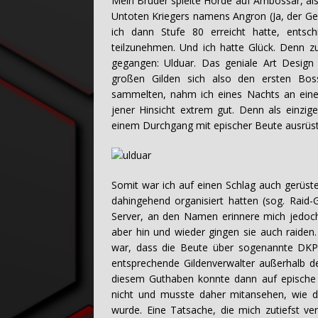
Mein Bruder spielte Horde auf Ambossar, als
Untoten Kriegers namens Angron (Ja, der Ge
ich dann Stufe 80 erreicht hatte, entsc
teilzunehmen. Und ich hatte Glück. Denn zu
gegangen: Ulduar. Das geniale Art Design 
großen Gilden sich also den ersten Bos
sammelten, nahm ich eines Nachts an einem
jener Hinsicht extrem gut. Denn als einzig
einem Durchgang mit epischer Beute ausrüste
Somit war ich auf einen Schlag auch gerüstet
dahingehend organisiert hatten (sog. Raid-
Server, an den Namen erinnere mich jedoch
aber hin und wieder gingen sie auch raiden
war, dass die Beute über sogenannte DKP 
entsprechende Gildenverwalter außerhalb de
diesem Guthaben konnte dann auf epische 
nicht und musste daher mitansehen, wie die
wurde. Eine Tatsache, die mich zutiefst ve