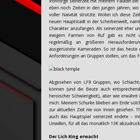
Ironforge seinerzeit mit meinem Paladin bei 
eben noch Zeiten in den jungen Jahren, w
voller Naivität strotzte. Wobei ich diese Ze
neuen Hauptstadt in der Scherbenwelt, näml
Charakter anzufangen. Als seinerzeit eher u
ewigem Farmen von Ruf gab es nicht viel
regelmäßig an größeren Herausforderun
ausgerüstete Kameraden. So ist das heute 
Anforderungen an Gruppen stellen, um das Fr
Abgesehen von LFR Gruppen, wo Schlachtzü
können (und die Beute auch entsprechend 
heroischer Schwierigkeit), aber wie erwähn
mich. Meinem Schurke blieben am Ende solch
zur aktuellen Zeit nie von Innen gesehen. 
auch das Hauptspiel seinerzeit endete – m
Unwillen, für all das monatlich 13€ abzudrück
Der Lich King erwacht