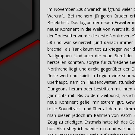
Im November 2008 war ich aufgrund vieler p
Warcraft. Bei meinem jüngeren Bruder erf
Beliebtheit. Das lag an der neuen Erweiteru
neuer Kontinent in die Welt von Warcraft,
der Todesritter wurde die erste (kontroverse)
58 und war seinerzeit (und danach immer
brachial, als Tank kaum tot zu kriegen war
Raidgruppen. Und auch der neue Beruf der I
herstellen konnten, sorgte für zufriedene Ge
Northrend liegt und direkt gegenüber der Eis
Reise wert und spielt in Legion eine sehr 
überhaupt, nämlich Tausendwinter, stündlich
Dungeons herum oder bestritten mit ihren G
gar nichts mit. Bis zu dem Zeitpunkt, als 
neue Kontinent gefiel mir extrem gut. Gew
toller Soundtrack…und über all dem die im
man diesen jedoch im Rahmen von Patch 3
Zeug zu erledigen. Erstmals hatte ich das 
bot. Also stieg ich wieder ein…und wie auc