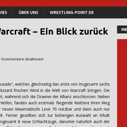
IES
ÜBER UNS
WRESTLING-POINT.DE
arcraft – Ein Blick zurück
ME
Kommentare deaktiviert
rusade”, welches gleichzeitig das erste von insgesamt sechs
Blizzard frischen Wind in die Welt von Warcraft bringen. Die
t, während sich die Draenei der Allianz anschlossen. Neben
eifen, fanden auch erstmals fliegende Reittiere ihren Weg
der neuen Maximalstufe Leve 70 nutzbar und dann auch nur
. Ferner gesellten sich zur bisherigen Auswahl an Inhalt
ngesamt 8 neue Schlachtzüge, darunter natürlich auch der