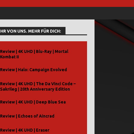
HR VON UNS. MEHR FÜR DICH:
Review | 4K UHD | Blu-Ray | Mortal
Kombat II
Review | Halo: Campaign Evolved
Review | 4K UHD | The Da Vinci Code –
Sakrileg | 20th Anniversary Edition
Review | 4K UHD | Deep Blue Sea
Review | Echoes of Aincrad
Review | 4K UHD | Eraser