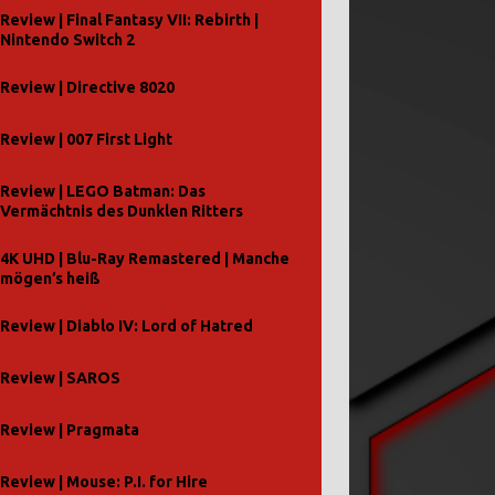
Review | Final Fantasy VII: Rebirth |
Nintendo Switch 2
Review | Directive 8020
Review | 007 First Light
Review | LEGO Batman: Das
Vermächtnis des Dunklen Ritters
4K UHD | Blu-Ray Remastered | Manche
mögen’s heiß
Review | Diablo IV: Lord of Hatred
Review | SAROS
Review | Pragmata
Review | Mouse: P.I. for Hire