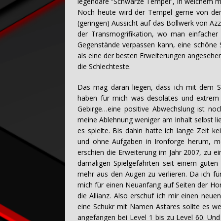
legendäre “Schwarze Tempel”, in welchem m
Noch heute wird der Tempel gerne von dem
(geringen) Aussicht auf das Bollwerk von Azz
der Transmogrifikation, wo man einfacher
Gegenstände verpassen kann, eine schöne Sa
als eine der besten Erweiterungen angesehen
die Schlechteste.
Das mag daran liegen, dass ich mit dem Sz
haben für mich was desolates und extrem t
Gebirge…eine positive Abwechslung ist n
meine Ablehnung weniger am Inhalt selbst l
es spielte. Bis dahin hatte ich lange Zeit 
und ohne Aufgaben in Ironforge herum, mei
erschien die Erweiterung im Jahr 2007, zu 
damaligen Spielgefährten seit einem gute
mehr aus den Augen zu verlieren. Da ich fü
mich für einen Neuanfang auf Seiten der Hor
die Allianz. Also erschuf ich mir einen neue
eine Schukr mit Namen Astares sollte es w
angefangen bei Level 1 bis zu Level 60. Und 