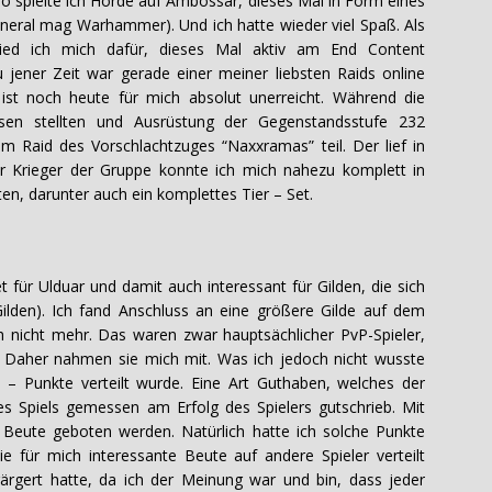
o spielte ich Horde auf Ambossar, dieses Mal in Form eines
neral mag Warhammer). Und ich hatte wieder viel Spaß. Als
hied ich mich dafür, dieses Mal aktiv am End Content
 jener Zeit war gerade einer meiner liebsten Raids online
ist noch heute für mich absolut unerreicht. Während die
sen stellten und Ausrüstung der Gegenstandsstufe 232
 Raid des Vorschlachtzuges “Naxxramas” teil. Der lief in
er Krieger der Gruppe konnte ich mich nahezu komplett in
n, darunter auch ein komplettes Tier – Set.
 für Ulduar und damit auch interessant für Gilden, die sich
Gilden). Ich fand Anschluss an eine größere Gilde auf dem
 nicht mehr. Das waren zwar hauptsächlicher PvP-Spieler,
. Daher nahmen sie mich mit. Was ich jedoch nicht wusste
– Punkte verteilt wurde. Eine Art Guthaben, welches der
s Spiels gemessen am Erfolg des Spielers gutschrieb. Mit
Beute geboten werden. Natürlich hatte ich solche Punkte
 für mich interessante Beute auf andere Spieler verteilt
rärgert hatte, da ich der Meinung war und bin, dass jeder