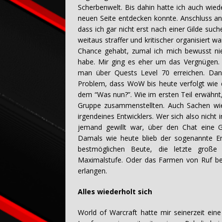
Scherbenwelt. Bis dahin hatte ich auch wied
neuen Seite entdecken konnte. Anschluss an 
dass ich gar nicht erst nach einer Gilde su
weitaus straffer und kritischer organisiert 
Chance gehabt, zumal ich mich bewusst nie
habe. Mir ging es eher um das Vergnügen.
man über Quests Level 70 erreichen. Dana
Problem, dass WoW bis heute verfolgt wie d
dem “Was nun?”. Wie im ersten Teil erwähnt
Gruppe zusammenstellten. Auch Sachen wi
irgendeines Entwicklers. Wer sich also nicht
jemand gewillt war, über den Chat eine G
Damals wie heute blieb der sogenannte En
bestmöglichen Beute, die letzte große
Maximalstufe. Oder das Farmen von Ruf bei 
erlangen.
Alles wiederholt sich
World of Warcraft hatte mir seinerzeit ei