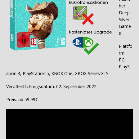
her:
Deep
Silver
Game
s
Plattfo
rm:
PC,
PlaySt
ation 4, PlayStation 5, XBOX One, XBOX Series X|S
Veröffentlichungsdatum: 02. September 2022
Preis: ab 59.99€