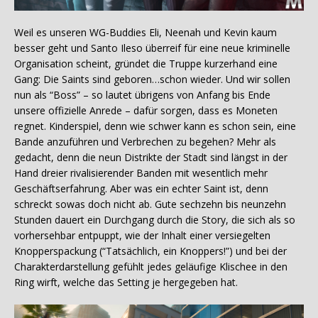
Weil es unseren WG-Buddies Eli, Neenah und Kevin kaum
besser geht und Santo Ileso überreif für eine neue kriminelle
Organisation scheint, gründet die Truppe kurzerhand eine
Gang: Die Saints sind geboren…schon wieder. Und wir sollen
nun als “Boss” – so lautet übrigens von Anfang bis Ende
unsere offizielle Anrede – dafür sorgen, dass es Moneten
regnet. Kinderspiel, denn wie schwer kann es schon sein, eine
Bande anzuführen und Verbrechen zu begehen? Mehr als
gedacht, denn die neun Distrikte der Stadt sind längst in der
Hand dreier rivalisierender Banden mit wesentlich mehr
Geschäftserfahrung. Aber was ein echter Saint ist, denn
schreckt sowas doch nicht ab. Gute sechzehn bis neunzehn
Stunden dauert ein Durchgang durch die Story, die sich als so
vorhersehbar entpuppt, wie der Inhalt einer versiegelten
Knopperspackung (“Tatsächlich, ein Knoppers!”) und bei der
Charakterdarstellung gefühlt jedes geläufige Klischee in den
Ring wirft, welche das Setting je hergegeben hat.