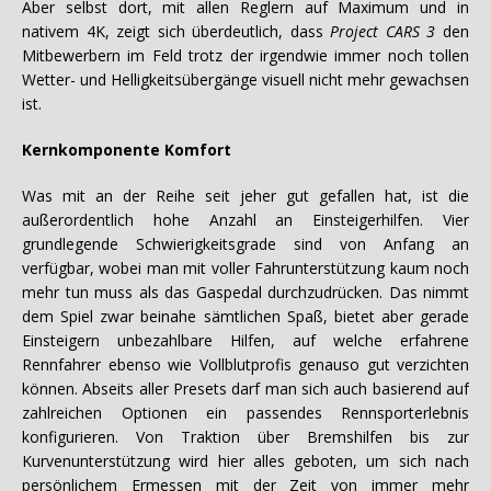
Aber selbst dort, mit allen Reglern auf Maximum und in
nativem 4K, zeigt sich überdeutlich, dass
Project CARS 3
den
Mitbewerbern im Feld trotz der irgendwie immer noch tollen
Wetter- und Helligkeitsübergänge visuell nicht mehr gewachsen
ist.
Kernkomponente Komfort
Was mit an der Reihe seit jeher gut gefallen hat, ist die
außerordentlich hohe Anzahl an Einsteigerhilfen. Vier
grundlegende Schwierigkeitsgrade sind von Anfang an
verfügbar, wobei man mit voller Fahrunterstützung kaum noch
mehr tun muss als das Gaspedal durchzudrücken. Das nimmt
dem Spiel zwar beinahe sämtlichen Spaß, bietet aber gerade
Einsteigern unbezahlbare Hilfen, auf welche erfahrene
Rennfahrer ebenso wie Vollblutprofis genauso gut verzichten
können. Abseits aller Presets darf man sich auch basierend auf
zahlreichen Optionen ein passendes Rennsporterlebnis
konfigurieren. Von Traktion über Bremshilfen bis zur
Kurvenunterstützung wird hier alles geboten, um sich nach
persönlichem Ermessen mit der Zeit von immer mehr