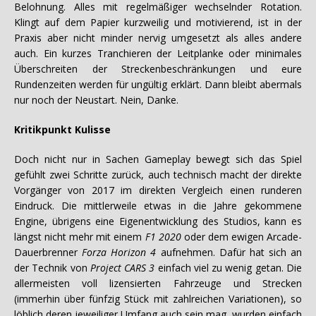
Belohnung. Alles mit regelmäßiger wechselnder Rotation.
Klingt auf dem Papier kurzweilig und motivierend, ist in der
Praxis aber nicht minder nervig umgesetzt als alles andere
auch. Ein kurzes Tranchieren der Leitplanke oder minimales
Überschreiten der Streckenbeschränkungen und eure
Rundenzeiten werden für ungültig erklärt. Dann bleibt abermals
nur noch der Neustart. Nein, Danke.
Kritikpunkt Kulisse
Doch nicht nur in Sachen Gameplay bewegt sich das Spiel
gefühlt zwei Schritte zurück, auch technisch macht der direkte
Vorgänger von 2017 im direkten Vergleich einen runderen
Eindruck. Die mittlerweile etwas in die Jahre gekommene
Engine, übrigens eine Eigenentwicklung des Studios, kann es
längst nicht mehr mit einem
F1 2020
oder dem ewigen Arcade-
Dauerbrenner
Forza Horizon 4
aufnehmen. Dafür hat sich an
der Technik von
Project CARS 3
einfach viel zu wenig getan. Die
allermeisten voll lizensierten Fahrzeuge und Strecken
(immerhin über fünfzig Stück mit zahlreichen Variationen), so
löblich deren jeweiliger Umfang auch sein mag, wurden einfach