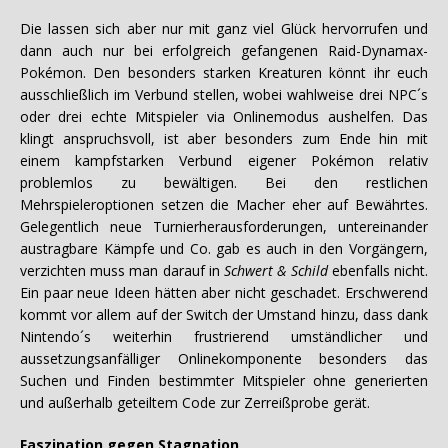
Die lassen sich aber nur mit ganz viel Glück hervorrufen und
dann auch nur bei erfolgreich gefangenen Raid-Dynamax-
Pokémon. Den besonders starken Kreaturen könnt ihr euch
ausschließlich im Verbund stellen, wobei wahlweise drei NPC´s
oder drei echte Mitspieler via Onlinemodus aushelfen. Das
klingt anspruchsvoll, ist aber besonders zum Ende hin mit
einem kampfstarken Verbund eigener Pokémon relativ
problemlos zu bewältigen. Bei den restlichen
Mehrspieleroptionen setzen die Macher eher auf Bewährtes.
Gelegentlich neue Turnierherausforderungen, untereinander
austragbare Kämpfe und Co. gab es auch in den Vorgängern,
verzichten muss man darauf in
Schwert & Schild
ebenfalls nicht.
Ein paar neue Ideen hätten aber nicht geschadet. Erschwerend
kommt vor allem auf der Switch der Umstand hinzu, dass dank
Nintendo´s weiterhin frustrierend umständlicher und
aussetzungsanfälliger Onlinekomponente besonders das
Suchen und Finden bestimmter Mitspieler ohne generierten
und außerhalb geteiltem Code zur Zerreißprobe gerät.
Faszination gegen Stagnation