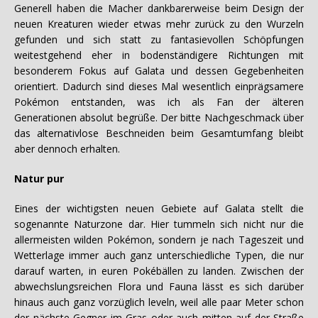
Generell haben die Macher dankbarerweise beim Design der
neuen Kreaturen wieder etwas mehr zurück zu den Wurzeln
gefunden und sich statt zu fantasievollen Schöpfungen
weitestgehend eher in bodenständigere Richtungen mit
besonderem Fokus auf Galata und dessen Gegebenheiten
orientiert. Dadurch sind dieses Mal wesentlich einprägsamere
Pokémon entstanden, was ich als Fan der älteren
Generationen absolut begrüße. Der bitte Nachgeschmack über
das alternativlose Beschneiden beim Gesamtumfang bleibt
aber dennoch erhalten.
Natur pur
Eines der wichtigsten neuen Gebiete auf Galata stellt die
sogenannte Naturzone dar. Hier tummeln sich nicht nur die
allermeisten wilden Pokémon, sondern je nach Tageszeit und
Wetterlage immer auch ganz unterschiedliche Typen, die nur
darauf warten, in euren Pokébällen zu landen. Zwischen der
abwechslungsreichen Flora und Fauna lässt es sich darüber
hinaus auch ganz vorzüglich leveln, weil alle paar Meter schon
der nächste Gegner im Gras oder auch mitten auf der Straße