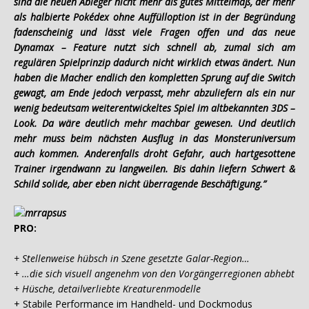
sind die neuen Ableger nicht mehr als gutes Mittelmaß, der mehr
als halbierte Pokédex ohne Auffülloption ist in der Begründung
fadenscheinig und lässt viele Fragen offen und das neue
Dynamax – Feature nutzt sich schnell ab, zumal sich am
regulären Spielprinzip dadurch nicht wirklich etwas ändert. Nun
haben die Macher endlich den kompletten Sprung auf die Switch
gewagt, am Ende jedoch verpasst, mehr abzuliefern als ein nur
wenig bedeutsam weiterentwickeltes Spiel im altbekannten 3DS –
Look. Da wäre deutlich mehr machbar gewesen. Und deutlich
mehr muss beim nächsten Ausflug in das Monsteruniversum
auch kommen. Anderenfalls droht Gefahr, auch hartgesottene
Trainer irgendwann zu langweilen. Bis dahin liefern Schwert &
Schild solide, aber eben nicht überragende Beschäftigung.”
PRO:
+ Stellenweise hübsch in Szene gesetzte Galar-Region…
+ …die sich visuell angenehm von den Vorgängerregionen abhebt
+ Hüsche, detailverliebte Kreaturenmodelle
+ Stabile Performance im Handheld- und Dockmodus