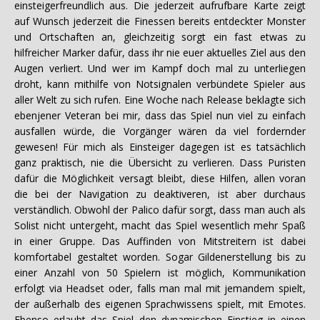
einsteigerfreundlich aus. Die jederzeit aufrufbare Karte zeigt
auf Wunsch jederzeit die Finessen bereits entdeckter Monster
und Ortschaften an, gleichzeitig sorgt ein fast etwas zu
hilfreicher Marker dafür, dass ihr nie euer aktuelles Ziel aus den
Augen verliert. Und wer im Kampf doch mal zu unterliegen
droht, kann mithilfe von Notsignalen verbündete Spieler aus
aller Welt zu sich rufen. Eine Woche nach Release beklagte sich
ebenjener Veteran bei mir, dass das Spiel nun viel zu einfach
ausfallen würde, die Vorgänger wären da viel fordernder
gewesen! Für mich als Einsteiger dagegen ist es tatsächlich
ganz praktisch, nie die Übersicht zu verlieren. Dass Puristen
dafür die Möglichkeit versagt bleibt, diese Hilfen, allen voran
die bei der Navigation zu deaktiveren, ist aber durchaus
verständlich. Obwohl der Palico dafür sorgt, dass man auch als
Solist nicht untergeht, macht das Spiel wesentlich mehr Spaß
in einer Gruppe. Das Auffinden von Mitstreitern ist dabei
komfortabel gestaltet worden. Sogar Gildenerstellung bis zu
einer Anzahl von 50 Spielern ist möglich, Kommunikation
erfolgt via Headset oder, falls man mal mit jemandem spielt,
der außerhalb des eigenen Sprachwissens spielt, mit Emotes.
Ebenso erlaubt das Spiel den dynamischen Einstieg in einen