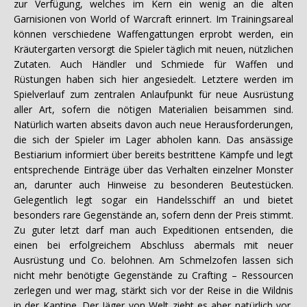
zur Verfügung, welches im Kern ein wenig an die alten
Garnisionen von World of Warcraft erinnert. Im Trainingsareal
können verschiedene Waffengattungen erprobt werden, ein
Kräutergarten versorgt die Spieler täglich mit neuen, nützlichen
Zutaten. Auch Händler und Schmiede für Waffen und
Rüstungen haben sich hier angesiedelt. Letztere werden im
Spielverlauf zum zentralen Anlaufpunkt für neue Ausrüstung
aller Art, sofern die nötigen Materialien beisammen sind.
Natürlich warten abseits davon auch neue Herausforderungen,
die sich der Spieler im Lager abholen kann. Das ansässige
Bestiarium informiert über bereits bestrittene Kämpfe und legt
entsprechende Einträge über das Verhalten einzelner Monster
an, darunter auch Hinweise zu besonderen Beutestücken.
Gelegentlich legt sogar ein Handelsschiff an und bietet
besonders rare Gegenstände an, sofern denn der Preis stimmt.
Zu guter letzt darf man auch Expeditionen entsenden, die
einen bei erfolgreichem Abschluss abermals mit neuer
Ausrüstung und Co. belohnen. Am Schmelzofen lassen sich
nicht mehr benötigte Gegenstände zu Crafting – Ressourcen
zerlegen und wer mag, stärkt sich vor der Reise in die Wildnis
in der Kantine. Der Jäger von Welt zieht es aber natürlich vor,