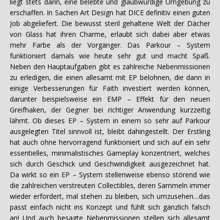
liegt stets darin, eine belebte und glaubwürdige Umgebung zu
erschaffen. In Sachen Art Design hat DICE definitiv einen guten
Job abgeliefert. Die bewusst steril gehaltene Welt der Dächer
von Glass hat ihren Charme, erlaubt sich dabei aber etwas
mehr Farbe als der Vorgänger. Das Parkour – System
funktioniert damals wie heute sehr gut und macht Spaß.
Neben den Hauptaufgaben gibt es zahlreiche Nebenmissionen
zu erledigen, die einen allesamt mit EP belohnen, die dann in
einige Verbesserungen für Faith investiert werden können,
darunter beispielsweise ein EMP – Effekt für den neuen
Greifhaken, der Gegner bei richtiger Anwendung kurzzeitig
lähmt. Ob dieses EP – System in einem so sehr auf Parkour
ausgelegten Titel sinnvoll ist, bleibt dahingestellt. Der Erstling
hat auch ohne hervorragend funktioniert und sich auf ein sehr
essentielles, minimalistisches Gameplay konzentriert, welches
sich durch Geschick und Geschwindigkeit ausgezeichnet hat.
Da wirkt so ein EP – System stellenweise ebenso störend wie
die zahlreichen verstreuten Collectibles, deren Sammeln immer
wieder erfordert, mal stehen zu bleiben, sich umzusehen…das
passt einfach nicht ins Konzept und fühlt sich gänzlich falsch
an! Und auch besagte Nebenmissionen stellen sich allesamt