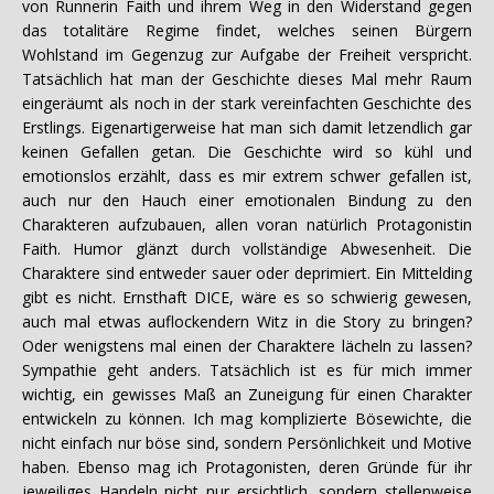
von Runnerin Faith und ihrem Weg in den Widerstand gegen
das totalitäre Regime findet, welches seinen Bürgern
Wohlstand im Gegenzug zur Aufgabe der Freiheit verspricht.
Tatsächlich hat man der Geschichte dieses Mal mehr Raum
eingeräumt als noch in der stark vereinfachten Geschichte des
Erstlings. Eigenartigerweise hat man sich damit letzendlich gar
keinen Gefallen getan. Die Geschichte wird so kühl und
emotionslos erzählt, dass es mir extrem schwer gefallen ist,
auch nur den Hauch einer emotionalen Bindung zu den
Charakteren aufzubauen, allen voran natürlich Protagonistin
Faith. Humor glänzt durch vollständige Abwesenheit. Die
Charaktere sind entweder sauer oder deprimiert. Ein Mittelding
gibt es nicht. Ernsthaft DICE, wäre es so schwierig gewesen,
auch mal etwas auflockendern Witz in die Story zu bringen?
Oder wenigstens mal einen der Charaktere lächeln zu lassen?
Sympathie geht anders. Tatsächlich ist es für mich immer
wichtig, ein gewisses Maß an Zuneigung für einen Charakter
entwickeln zu können. Ich mag komplizierte Bösewichte, die
nicht einfach nur böse sind, sondern Persönlichkeit und Motive
haben. Ebenso mag ich Protagonisten, deren Gründe für ihr
jeweiliges Handeln nicht nur ersichtlich, sondern stellenweise