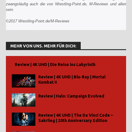
zwangsläufig auch die von Wrestling-Point.de, M-Reviews und allen un
sein.
©2017 Wrestling-Point.de/M-Reviews
MEHR VON UNS. MEHR FÜR DICH:
Review | 4K UHD | Die Reise ins Labyrinth
Review | 4K UHD | Blu-Ray | Mortal
Kombat II
Review | Halo: Campaign Evolved
Review | 4K UHD | The Da Vinci Code –
Sakrileg | 20th Anniversary Edition