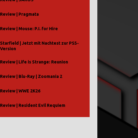
Review | Pragmata
Review | Mouse: P.I. for Hire
Starfield | Jetzt mit Nachtest zur PS5-
Version
Review | Life is Strange: Reunion
Review | Blu-Ray | Zoomania 2
Review | WWE 2K26
Review | Resident Evil Requiem