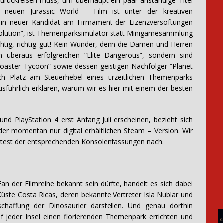
 zurückreisen muss, um überhaupt ein paar anständige Titel
 neuen Jurassic World – Film ist unter der kreativen
ein neuer Kandidat am Firmament der Lizenzversoftungen
olution”, ist Themenparksimulator statt Minigamesammlung
chtig, richtig gut! Kein Wunder, denn die Damen und Herren
m überaus erfolgreichen “Elite Dangerous”, sondern sind
rcoaster Tycoon” sowie dessen geistigen Nachfolger “Planet
uch Platz am Steuerhebel eines urzeitlichen Themenparks
ührlich erklären, warum wir es hier mit einem der besten
 PlayStation 4 erst Anfang Juli erscheinen, bezieht sich
 der momentan nur digital erhältlichen Steam – Version. Wir
chtest der entsprechenden Konsolenfassungen nach.
an der Filmreihe bekannt sein dürfte, handelt es sich dabei
üste Costa Ricas, deren bekannte Vertreter Isla Nublar und
chaffung der Dinosaurier darstellen. Und genau dorthin
uf jeder Insel einen florierenden Themenpark errichten und