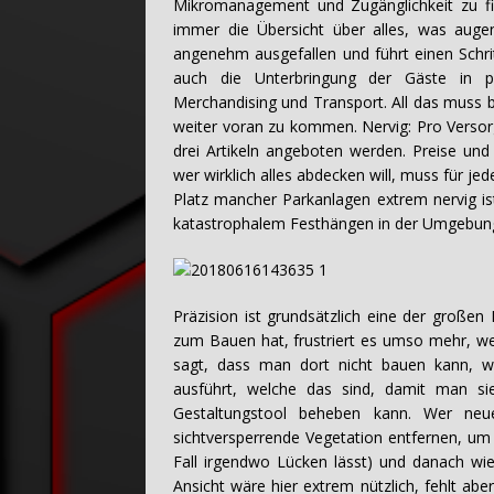
Mikromanagement und Zugänglichkeit zu fin
immer die Übersicht über alles, was augenb
angenehm ausgefallen und führt einen Schrit
auch die Unterbringung der Gäste in prä
Merchandising und Transport. All das muss 
weiter voran zu kommen. Nervig: Pro Versor
drei Artikeln angeboten werden. Preise u
wer wirklich alles abdecken will, muss für j
Platz mancher Parkanlagen extrem nervig is
katastrophalem Festhängen in der Umgebun
Präzision ist grundsätzlich eine der große
zum Bauen hat, frustriert es umso mehr, we
sagt, dass man dort nicht bauen kann, we
ausführt, welche das sind, damit man si
Gestaltungstool beheben kann. Wer neue
sichtversperrende Vegetation entfernen, u
Fall irgendwo Lücken lässt) und danach wie
Ansicht wäre hier extrem nützlich, fehlt aber