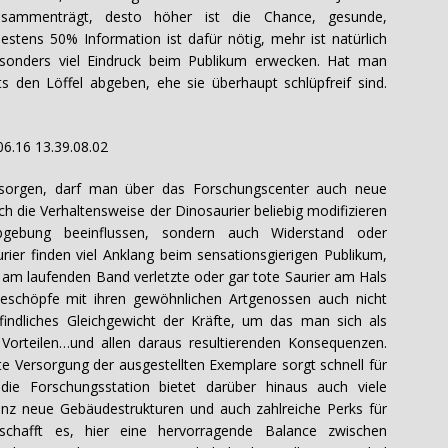
usammenträgt, desto höher ist die Chance, gesunde,
estens 50% Information ist dafür nötig, mehr ist natürlich
sonders viel Eindruck beim Publikum erwecken. Hat man
 den Löffel abgeben, ehe sie überhaupt schlüpfreif sind.
sorgen, darf man über das Forschungscenter auch neue
ch die Verhaltensweise der Dinosaurier beliebig modifizieren
rbgebung beeinflussen, sondern auch Widerstand oder
urier finden viel Anklang beim sensationsgierigen Publikum,
h am laufenden Band verletzte oder gar tote Saurier am Hals
eschöpfe mit ihren gewöhnlichen Artgenossen auch nicht
indliches Gleichgewicht der Kräfte, um das man sich als
 Vorteilen…und allen daraus resultierenden Konsequenzen.
te Versorgung der ausgestellten Exemplare sorgt schnell für
ie Forschungsstation bietet darüber hinaus auch viele
anz neue Gebäudestrukturen und auch zahlreiche Perks für
schafft es, hier eine hervorragende Balance zwischen