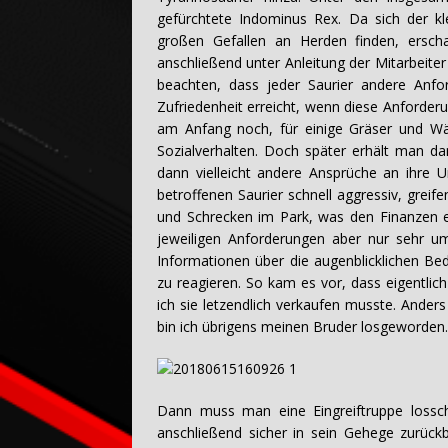
gefürchtete Indominus Rex. Da sich der k
großen Gefallen an Herden finden, erscha
anschließend unter Anleitung der Mitarbeiter 
beachten, dass jeder Saurier andere Anf
Zufriedenheit erreicht, wenn diese Anforder
am Anfang noch, für einige Gräser und Wä
Sozialverhalten. Doch später erhält man d
dann vielleicht andere Ansprüche an ihre U
betroffenen Saurier schnell aggressiv, greif
und Schrecken im Park, was den Finanzen eb
jeweiligen Anforderungen aber nur sehr u
Informationen über die augenblicklichen Bed
zu reagieren. So kam es vor, dass eigentlich
ich sie letzendlich verkaufen musste. Anders
bin ich übrigens meinen Bruder losgeworden
Dann muss man eine Eingreiftruppe lossch
anschließend sicher in sein Gehege zurückb