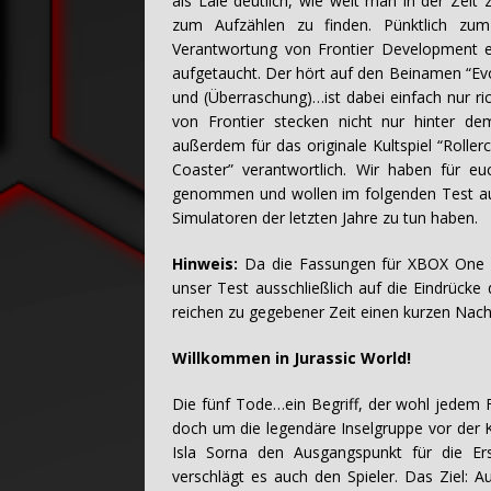
als Laie deutlich, wie weit man in der Zeit
zum Aufzählen zu finden. Pünktlich zum
Verantwortung von Frontier Development 
aufgetaucht. Der hört auf den Beinamen “Ev
und (Überraschung)…ist dabei einfach nur ri
von Frontier stecken nicht nur hinter de
außerdem für das originale Kultspiel “Rolle
Coaster” verantwortlich. Wir haben für e
genommen und wollen im folgenden Test ausf
Simulatoren der letzten Jahre zu tun haben.
Hinweis:
Da die Fassungen für XBOX One und
unser Test ausschließlich auf die Eindrücke
reichen zu gegebener Zeit einen kurzen Na
Willkommen in Jurassic World!
Die fünf Tode…ein Begriff, der wohl jedem F
doch um die legendäre Inselgruppe vor der K
Isla Sorna den Ausgangspunkt für die Ers
verschlägt es auch den Spieler. Das Ziel: A