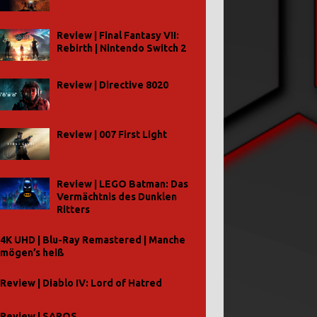
Review | Final Fantasy VII:
Rebirth | Nintendo Switch 2
Review | Directive 8020
Review | 007 First Light
Review | LEGO Batman: Das
Vermächtnis des Dunklen
Ritters
4K UHD | Blu-Ray Remastered | Manche
mögen’s heiß
Review | Diablo IV: Lord of Hatred
Review | SAROS