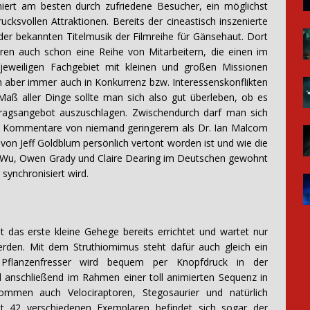
niert am besten durch zufriedene Besucher, ein möglichst
cksvollen Attraktionen. Bereits der cineastisch inszenierte
 der bekannten Titelmusik der Filmreihe für Gänsehaut. Dort
ren auch schon eine Reihe von Mitarbeitern, die einen im
 jeweiligen Fachgebiet mit kleinen und großen Missionen
en aber immer auch in Konkurrenz bzw. Interessenskonflikten
Maß aller Dinge sollte man sich also gut überleben, ob es
ftragsangebot auszuschlagen. Zwischendurch darf man sich
le Kommentare von niemand geringerem als Dr. Ian Malcom
 von Jeff Goldblum persönlich vertont worden ist und wie die
y Wu, Owen Grady und Claire Dearing im Deutschen gewohnt
synchronisiert wird.
t das erste kleine Gehege bereits errichtet und wartet nur
erden. Mit dem Struthiomimus steht dafür auch gleich ein
r Pflanzenfresser wird bequem per Knopfdruck in der
 anschließend im Rahmen einer toll animierten Sequenz in
mmen auch Velociraptoren, Stegosaurier und natürlich
mt 42 verschiedenen Exemplaren befindet sich sogar der