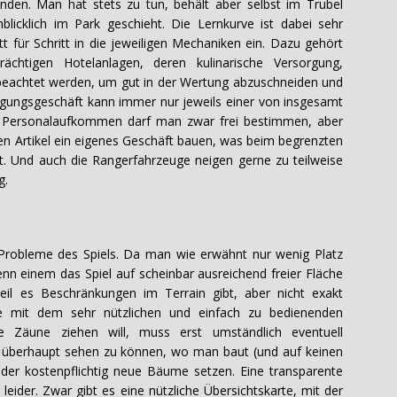
den. Man hat stets zu tun, behält aber selbst im Trubel
licklich im Park geschieht. Die Lernkurve ist dabei sehr
t für Schritt in die jeweiligen Mechaniken ein. Dazu gehört
chtigen Hotelanlagen, deren kulinarische Versorgung,
beachtet werden, um gut in der Wertung abzuschneiden und
gungsgeschäft kann immer nur jeweils einer von insgesamt
nd Personalaufkommen darf man zwar frei bestimmen, aber
eden Artikel ein eigenes Geschäft bauen, was beim begrenzten
t. Und auch die Rangerfahrzeuge neigen gerne zu teilweise
g.
n Probleme des Spiels. Da man wie erwähnt nur wenig Platz
nn einem das Spiel auf scheinbar ausreichend freier Fläche
il es Beschränkungen im Terrain gibt, aber nicht exakt
e mit dem sehr nützlichen und einfach zu bedienenden
 Zäune ziehen will, muss erst umständlich eventuell
m überhaupt sehen zu können, wo man baut (und auf keinen
der kostenpflichtig neue Bäume setzen. Eine transparente
 leider. Zwar gibt es eine nützliche Übersichtskarte, mit der