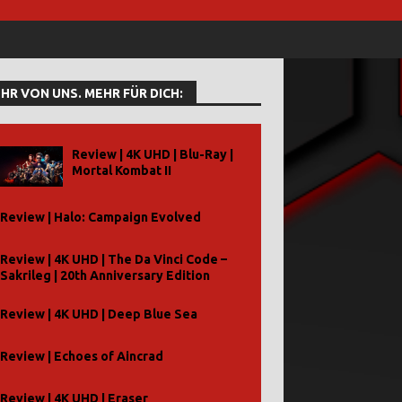
HR VON UNS. MEHR FÜR DICH:
Review | 4K UHD | Blu-Ray |
Mortal Kombat II
Review | Halo: Campaign Evolved
Review | 4K UHD | The Da Vinci Code –
Sakrileg | 20th Anniversary Edition
Review | 4K UHD | Deep Blue Sea
Review | Echoes of Aincrad
Review | 4K UHD | Eraser