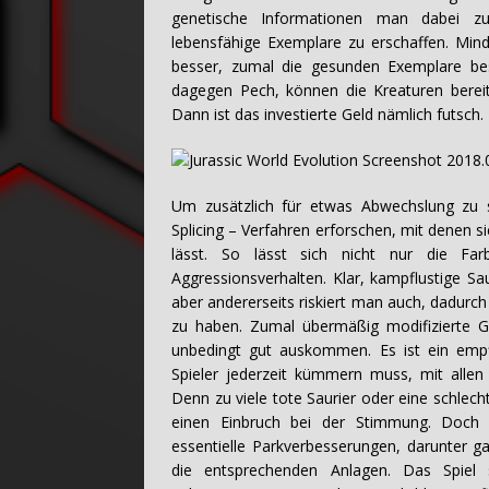
genetische Informationen man dabei z
lebensfähige Exemplare zu erschaffen. Mind
besser, zumal die gesunden Exemplare be
dagegen Pech, können die Kreaturen bereits
Dann ist das investierte Geld nämlich futsch.
Um zusätzlich für etwas Abwechslung zu 
Splicing – Verfahren erforschen, mit denen si
lässt. So lässt sich nicht nur die Fa
Aggressionsverhalten. Klar, kampflustige Sa
aber andererseits riskiert man auch, dadurc
zu haben. Zumal übermäßig modifizierte G
unbedingt gut auskommen. Es ist ein empf
Spieler jederzeit kümmern muss, mit allen
Denn zu viele tote Saurier oder eine schlech
einen Einbruch bei der Stimmung. Doch d
essentielle Parkverbesserungen, darunter g
die entsprechenden Anlagen. Das Spiel 