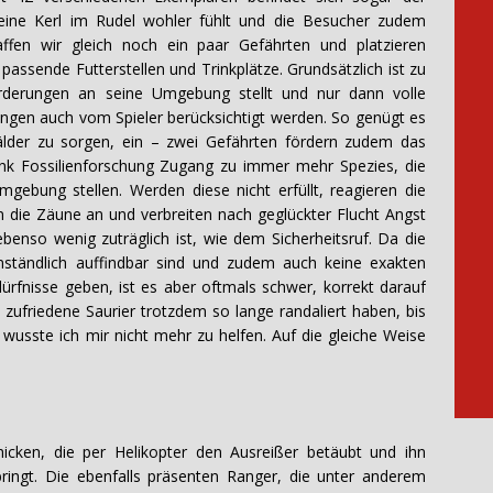
leine Kerl im Rudel wohler fühlt und die Besucher zudem
ffen wir gleich noch ein paar Gefährten und platzieren
passende Futterstellen und Trinkplätze. Grundsätzlich ist zu
orderungen an seine Umgebung stellt und nur dann volle
ungen auch vom Spieler berücksichtigt werden. So genügt es
lder zu sorgen, ein – zwei Gefährten fördern zudem das
ank Fossilienforschung Zugang zu immer mehr Spezies, die
mgebung stellen. Werden diese nicht erfüllt, reagieren die
en die Zäune an und verbreiten nach geglückter Flucht Angst
enso wenig zuträglich ist, wie dem Sicherheitsruf. Da die
mständlich auffindbar sind und zudem auch keine exakten
ürfnisse geben, ist es aber oftmals schwer, korrekt darauf
 zufriedene Saurier trotzdem so lange randaliert haben, bis
 wusste ich mir nicht mehr zu helfen. Auf die gleiche Weise
.
icken, die per Helikopter den Ausreißer betäubt und ihn
ringt. Die ebenfalls präsenten Ranger, die unter anderem