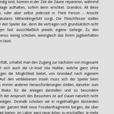
ändig sind, können in der Zeit die Zäune reparieren, während
lage aufhalten, sofern denn errichtet. Grandios: All diese
, oder aber selbst jederzeit in Third Person – Ansicht
uläres Mittendringefühl sorgt. Die Fleischfesser stellen
den Spieler dar, denn die vertragen sich grundsätzlich nicht
gen fast ausschließlich jeweils eigene Gehege. Zu den
ebenso wenig schicken, wenngleich das ihrem Jagdverhalten
n lässt.
erfüllt, schaltet man den Zugang zur nächsten von insgesamt
lt sich auch die Ur-Insel Isla Nublar, welche ganz ohne
ngen die Möglichkeit bietet, von Grundauf nach eigenem
Auf den verbliebenen Inseln muss sich der Spieler beim
ks immer anderen Herausforderungen stellen, darunter zum
s Risiko für die Anlagen darstellen und so besondere
der Anspruch des Besuchers ist auf Dauer natürlich nicht
iedigen. Deshalb schicken wir in regelmäßigen Abständen
 der ganzen Welt neue Fossilienfragmente bergen, die über
it bieten, im Labor ganz neue Arten zu erschaffen. Je mehr