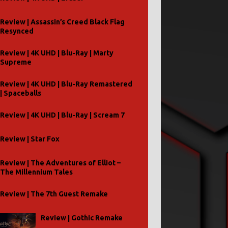
Review | Assassin’s Creed Black Flag
Resynced
Review | 4K UHD | Blu-Ray | Marty
Supreme
Review | 4K UHD | Blu-Ray Remastered
| Spaceballs
Review | 4K UHD | Blu-Ray | Scream 7
Review | Star Fox
Review | The Adventures of Elliot –
The Millennium Tales
Review | The 7th Guest Remake
Review | Gothic Remake