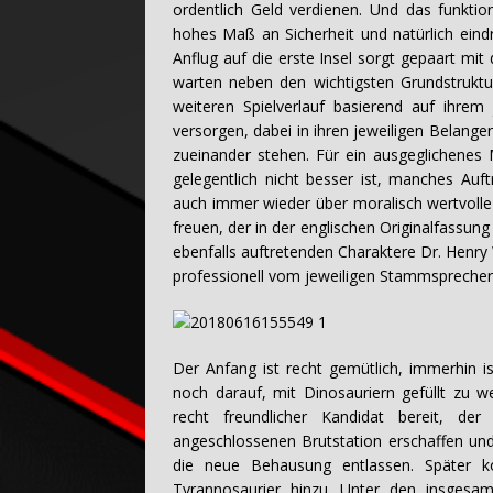
ordentlich Geld verdienen. Und das funktio
hohes Maß an Sicherheit und natürlich eindru
Anflug auf die erste Insel sorgt gepaart mit
warten neben den wichtigsten Grundstruktu
weiteren Spielverlauf basierend auf ihrem
versorgen, dabei in ihren jeweiligen Belang
zueinander stehen. Für ein ausgeglichenes 
gelegentlich nicht besser ist, manches Au
auch immer wieder über moralisch wertvol
freuen, der in der englischen Originalfassung
ebenfalls auftretenden Charaktere Dr. Henr
professionell vom jeweiligen Stammsprecher 
Der Anfang ist recht gemütlich, immerhin is
noch darauf, mit Dinosauriern gefüllt zu w
recht freundlicher Kandidat bereit, de
angeschlossenen Brutstation erschaffen und
die neue Behausung entlassen. Später ko
Tyrannosaurier hinzu. Unter den insgesa