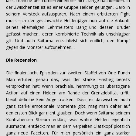
lässt manche der Turnierteilnehmer nicht lange nachdenken. In
der Zwischenzeit ist es einer Gruppe Helden gelungen, Garo in
seinem Versteck aufzuspüren. Nach einem erbitterten Fight
muss sich der geschwächte Heldenjäger nun auf die Ankunft
seines ehemaligen Lehrmeisters Bang und dessen Bruder
gefasst machen, deren kombinierte Technik als unschlagbar
gilt. Und auch Saitama entschließt sich endlich, den Kampf
gegen die Monster aufzunehmen…
Die Rezension
Die finalen acht Episoden zur zweiten Staffel von One Punch
Man erfüllen genau das, was der starke Einstieg bereits
versprochen hat: Wenn brachiale, hemmungslos überzogene
Action auf einen Helden am Rande der Grenzdebilität trifft,
bleibt definitiv kein Auge trocken. Dass es dazwischen auch
ganz starke emotionale Momente gibt, mag man daher auf
den ersten Blick gar nicht glauben. Doch wenn Saitama seinem
Kontrahenten Stream erklärt, was wahre Helden eigentlich
ausmacht, entdeckt man an dem verpeilten Glatzkopf plötzlich
ganz neue Facetten. Für mich persönlich ein ganz starker