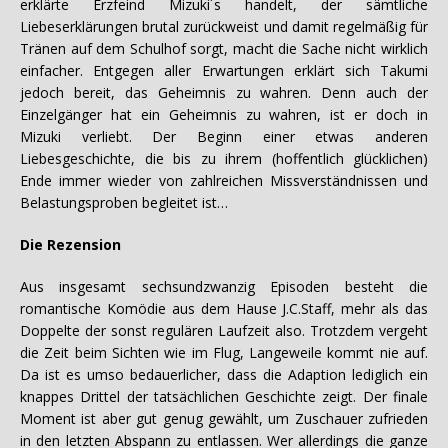
erklärte Erzfeind Mizuki´s handelt, der sämtliche
Liebeserklärungen brutal zurückweist und damit regelmäßig für
Tränen auf dem Schulhof sorgt, macht die Sache nicht wirklich
einfacher. Entgegen aller Erwartungen erklärt sich Takumi
jedoch bereit, das Geheimnis zu wahren. Denn auch der
Einzelgänger hat ein Geheimnis zu wahren, ist er doch in
Mizuki verliebt. Der Beginn einer etwas anderen
Liebesgeschichte, die bis zu ihrem (hoffentlich glücklichen)
Ende immer wieder von zahlreichen Missverständnissen und
Belastungsproben begleitet ist…
Die Rezension
Aus insgesamt sechsundzwanzig Episoden besteht die
romantische Komödie aus dem Hause J.C.Staff, mehr als das
Doppelte der sonst regulären Laufzeit also. Trotzdem vergeht
die Zeit beim Sichten wie im Flug, Langeweile kommt nie auf.
Da ist es umso bedauerlicher, dass die Adaption lediglich ein
knappes Drittel der tatsächlichen Geschichte zeigt. Der finale
Moment ist aber gut genug gewählt, um Zuschauer zufrieden
in den letzten Abspann zu entlassen. Wer allerdings die ganze