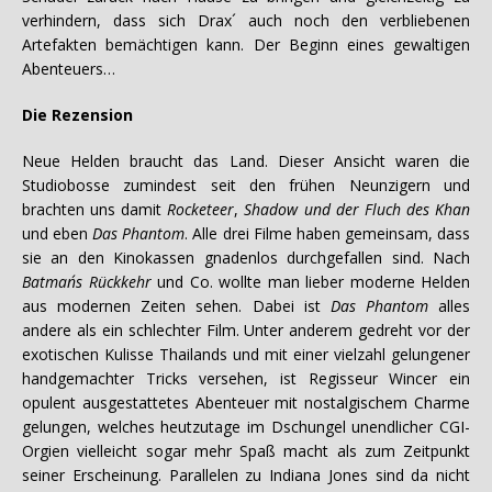
verhindern, dass sich Drax´ auch noch den verbliebenen
Artefakten bemächtigen kann. Der Beginn eines gewaltigen
Abenteuers…
Die Rezension
Neue Helden braucht das Land. Dieser Ansicht waren die
Studiobosse zumindest seit den frühen Neunzigern und
brachten uns damit
Rocketeer
,
Shadow und der Fluch des Khan
und eben
Das Phantom
. Alle drei Filme haben gemeinsam, dass
sie an den Kinokassen gnadenlos durchgefallen sind. Nach
Batman´s Rückkehr
und Co. wollte man lieber moderne Helden
aus modernen Zeiten sehen. Dabei ist
Das Phantom
alles
andere als ein schlechter Film. Unter anderem gedreht vor der
exotischen Kulisse Thailands und mit einer vielzahl gelungener
handgemachter Tricks versehen, ist Regisseur Wincer ein
opulent ausgestattetes Abenteuer mit nostalgischem Charme
gelungen, welches heutzutage im Dschungel unendlicher CGI-
Orgien vielleicht sogar mehr Spaß macht als zum Zeitpunkt
seiner Erscheinung. Parallelen zu Indiana Jones sind da nicht