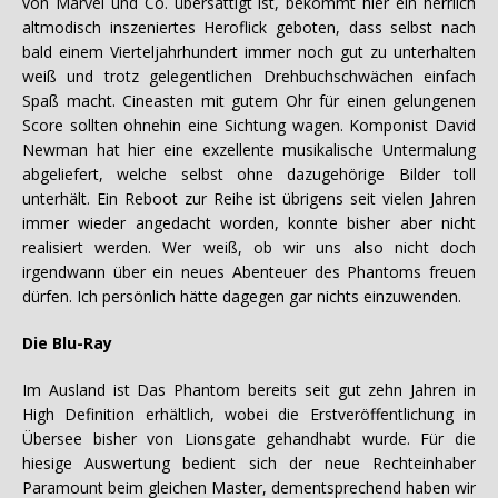
von Marvel und Co. übersättigt ist, bekommt hier ein herrlich
altmodisch inszeniertes Heroflick geboten, dass selbst nach
bald einem Vierteljahrhundert immer noch gut zu unterhalten
weiß und trotz gelegentlichen Drehbuchschwächen einfach
Spaß macht. Cineasten mit gutem Ohr für einen gelungenen
Score sollten ohnehin eine Sichtung wagen. Komponist David
Newman hat hier eine exzellente musikalische Untermalung
abgeliefert, welche selbst ohne dazugehörige Bilder toll
unterhält. Ein Reboot zur Reihe ist übrigens seit vielen Jahren
immer wieder angedacht worden, konnte bisher aber nicht
realisiert werden. Wer weiß, ob wir uns also nicht doch
irgendwann über ein neues Abenteuer des Phantoms freuen
dürfen. Ich persönlich hätte dagegen gar nichts einzuwenden.
Die Blu-Ray
Im Ausland ist Das Phantom bereits seit gut zehn Jahren in
High Definition erhältlich, wobei die Erstveröffentlichung in
Übersee bisher von Lionsgate gehandhabt wurde. Für die
hiesige Auswertung bedient sich der neue Rechteinhaber
Paramount beim gleichen Master, dementsprechend haben wir