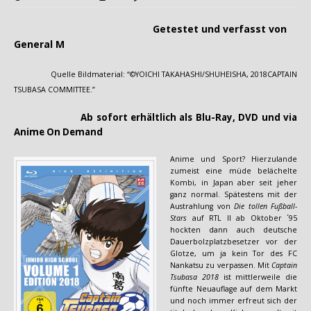
Getestet und verfasst von
General M
Quelle Bildmaterial: “©YOICHI TAKAHASHI/SHUHEISHA, 2018CAPTAIN
TSUBASA COMMITTEE.”
Ab sofort erhältlich als Blu-Ray, DVD und via
Anime On Demand
Anime und Sport? Hierzulande
zumeist eine müde belächelte
Kombi, in Japan aber seit jeher
ganz normal. Spätestens mit der
Austrahlung von
Die tollen Fußball-
Stars
auf RTL II ab Oktober ´95
hockten dann auch deutsche
Dauerbolzplatzbesetzer vor der
Glotze, um ja kein Tor des FC
Nankatsu zu verpassen. Mit
Captain
Tsubasa 2018
ist mittlerweile die
fünfte Neuauflage auf dem Markt
und noch immer erfreut sich der