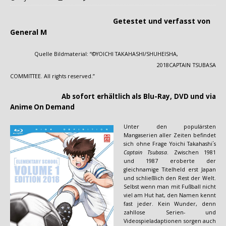
Getestet und verfasst von
General M
Quelle Bildmaterial: “©YOICHI TAKAHASHI/SHUHEISHA,
2018CAPTAIN TSUBASA
COMMITTEE. All rights reserved.”
Ab sofort erhältlich als Blu-Ray, DVD und via
Anime On Demand
Unter den populärsten
Mangaserien aller Zeiten befindet
sich ohne Frage Yoichi Takahashi´s
Captain Tsubasa
. Zwischen 1981
und 1987 eroberte der
gleichnamige Titelheld erst Japan
und schließlich den Rest der Welt.
Selbst wenn man mit Fußball nicht
viel am Hut hat, den Namen kennt
fast jeder. Kein Wunder, denn
zahllose Serien- und
Videospieladaptionen sorgen auch