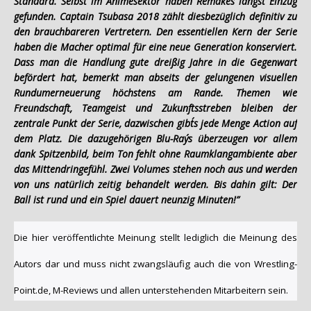
Standard. Selbst im Animesektor haben Remakes längst Einzug
gefunden. Captain Tsubasa 2018 zählt diesbezüglich definitiv zu
den brauchbareren Vertretern. Den essentiellen Kern der Serie
haben die Macher optimal für eine neue Generation konserviert.
Dass man die Handlung gute dreißig Jahre in die Gegenwart
befördert hat, bemerkt man abseits der gelungenen visuellen
Rundumerneuerung höchstens am Rande. Themen wie
Freundschaft, Teamgeist und Zukunftsstreben bleiben der
zentrale Punkt der Serie, dazwischen gibt´s jede Menge Action auf
dem Platz. Die dazugehörigen Blu-Ray´s überzeugen vor allem
dank Spitzenbild, beim Ton fehlt ohne Raumklangambiente aber
das Mittendringefühl. Zwei Volumes stehen noch aus und werden
von uns natürlich zeitig behandelt werden. Bis dahin gilt: Der
Ball ist rund und ein Spiel dauert neunzig Minuten!”
Die hier veröffentlichte Meinung stellt lediglich die Meinung des
Autors dar und muss nicht zwangsläufig auch die von Wrestling-
Point.de, M-Reviews und allen unterstehenden Mitarbeitern sein.