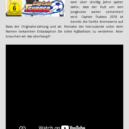
weit über dreißig Jahre später
dafür, dass der Kult um den
Jungkicker weiter zementiert
wird.
Captain Tsubasa 2018
ist
bereits die fünfte Animeserie auf
Basis der Originalerzählung und als Remake der hierzulande unter dem
Namen bekannten Erstadaption
Die tollen Fußballstars
zu verstehen. Aber
brauchen wir das überhaupt?