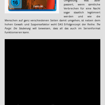
Umgebung. Was aber
passiert, wenn sämtliche
Verbrechen für eine Nacht
sogar staatlich legitimiert
werden und wie die
Menschen auf ganz verschiedenen Seiten damit umgehen, ist neben dem
hohen Gewalt- und Suspensefaktor wohl DAS Erfolgsrezept der Reihe.
The
Purge: Die Säuberung
will beweisen, dass all das auch im Serienformat
funktionieren kann.