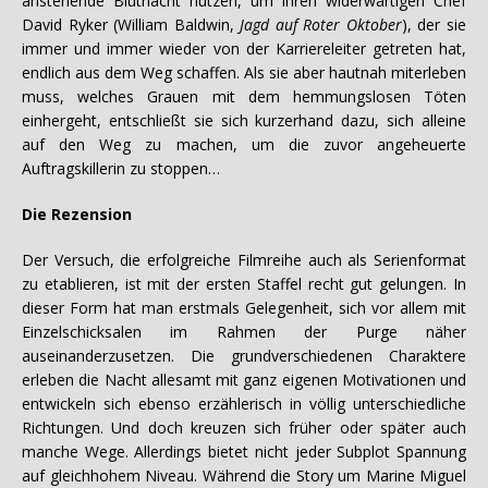
anstehende Blutnacht nutzen, um ihren widerwärtigen Chef
David Ryker (William Baldwin,
Jagd auf Roter Oktober
), der sie
immer und immer wieder von der Karriereleiter getreten hat,
endlich aus dem Weg schaffen. Als sie aber hautnah miterleben
muss, welches Grauen mit dem hemmungslosen Töten
einhergeht, entschließt sie sich kurzerhand dazu, sich alleine
auf den Weg zu machen, um die zuvor angeheuerte
Auftragskillerin zu stoppen…
Die Rezension
Der Versuch, die erfolgreiche Filmreihe auch als Serienformat
zu etablieren, ist mit der ersten Staffel recht gut gelungen. In
dieser Form hat man erstmals Gelegenheit, sich vor allem mit
Einzelschicksalen im Rahmen der Purge näher
auseinanderzusetzen. Die grundverschiedenen Charaktere
erleben die Nacht allesamt mit ganz eigenen Motivationen und
entwickeln sich ebenso erzählerisch in völlig unterschiedliche
Richtungen. Und doch kreuzen sich früher oder später auch
manche Wege. Allerdings bietet nicht jeder Subplot Spannung
auf gleichhohem Niveau. Während die Story um Marine Miguel