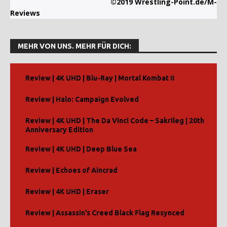
©2019 Wrestling-Point.de/M-
Reviews
MEHR VON UNS. MEHR FÜR DICH:
Review | 4K UHD | Blu-Ray | Mortal Kombat II
Review | Halo: Campaign Evolved
Review | 4K UHD | The Da Vinci Code – Sakrileg | 20th
Anniversary Edition
Review | 4K UHD | Deep Blue Sea
Review | Echoes of Aincrad
Review | 4K UHD | Eraser
Review | Assassin’s Creed Black Flag Resynced