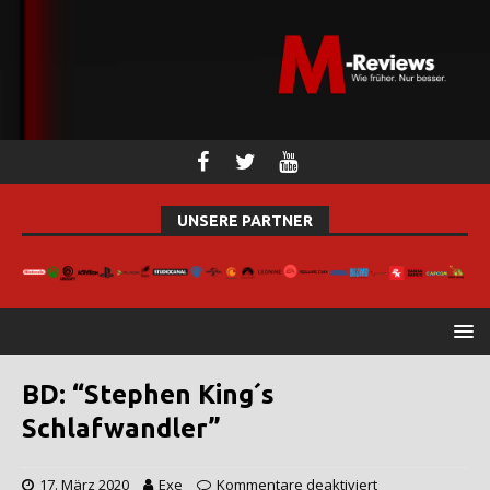
UNSERE PARTNER
BD: “Stephen King´s
Schlafwandler”
17. März 2020
Exe
Kommentare deaktiviert