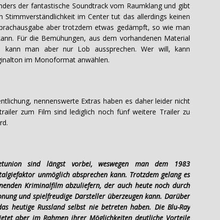
sonders der fantastische Soundtrack vom Raumklang und gibt
n Stimmverständlichkeit im Center tut das allerdings keinen
e Sprachausgabe aber trotzdem etwas gedämpft, so wie man
n kann. Für die Bemühungen, aus dem vorhandenen Material
n, kann man aber nur Lob aussprechen. Wer will, kann
iginalton im Monoformat anwählen.
entlichung, nennenswerte Extras haben es daher leider nicht
railer zum Film sind lediglich noch fünf weitere Trailer zu
rd.
ietunion sind längst vorbei, weswegen man dem 1983
talgiefaktor unmöglich absprechen kann. Trotzdem gelang es
nnenden Kriminalfilm abzuliefern, der auch heute noch durch
tonung und spielfreudige Darsteller überzeugen kann. Darüber
das heutige Russland selbst nie betreten haben. Die Blu-Ray
etet aber im Rahmen ihrer Möglichkeiten deutliche Vorteile