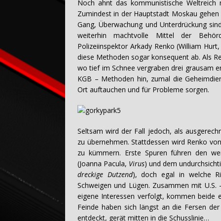
Noch ahnt das kommunistische Weltreich ni
Zumindest in der Hauptstadt Moskau gehen
Gang, Überwachung und Unterdrückung sind i
weiterhin machtvolle Mittel der Beh
Polizeiinspektor Arkady Renko (William Hurt
diese Methoden sogar konsequent ab. Als Re
wo tief im Schnee vergraben drei grausam ent
KGB – Methoden hin, zumal die Geheimdiens
Ort auftauchen und für Probleme sorgen.
Seltsam wird der Fall jedoch, als ausgerech
zu übernehmen. Stattdessen wird Renko von h
zu kümmern. Erste Spuren führen den wenig 
(Joanna Pacula,
Virus
) und dem undurchsicht
dreckige Dutzend
), doch egal in welche R
Schweigen und Lügen. Zusammen mit U.S. –
eigene Interessen verfolgt, kommen beide 
Feinde haben sich längst an die Fersen der 
entdeckt, gerät mitten in die Schusslinie…