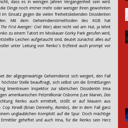
cht, dass es in wenigen Jahren Vergangenheit sein wird.
 die Dinge noch immer mehr oder weniger ihren gewohnten
m Einsatz gegen die vielen freiheitsliebenden Dissidenten
örden. Mit dem Geheimdienstmethoden des KGB hat
,
The First Avenger: Civil War
) aber nicht viel am Hut, ja lehnt
nko zu einem Tatort im Moskauer Gorky Park gerufen wird,
stellte Leichen aufgetaucht sind, deutet zunächst alles auf
tler unter Leitung von Renko´s Erzfeind auch prompt vor
net der allgegenwärtige Geheimdienst sich weigert, den Fall
öchster Stelle beauftragt, sich selbst um die Ermittlungen
linientreuen Inspektor zur sibirischen Dissidentin Irina
igen amerikanischen Pelzmillionär Osborne (Lee Marvin,
Das
ichtung Renko auch ermittelt, stößt er auf Mauern aus
 Cop Kirwill (Brian Dennehy,
Rambo
), der in dem Fall ganz
einem unglaublichen Komplott auf die Spur. Doch mächtige
Ermittler geheftet und auch Irina, für die Renko sein Herz