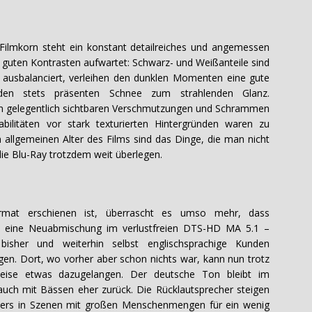
ilmkorn steht ein konstant detailreiches und angemessen
 guten Kontrasten aufwartet: Schwarz- und Weißanteile sind
 ausbalanciert, verleihen den dunklen Momenten eine gute
den stets präsenten Schnee zum strahlenden Glanz.
 von gelegentlich sichtbaren Verschmutzungen und Schrammen
bilitäten vor stark texturierten Hintergründen waren zu
llgemeinen Alter des Films sind das Dinge, die man nicht
die Blu-Ray trotzdem weit überlegen.
rmat erschienen ist, überrascht es umso mehr, dass
h eine Neuabmischung im verlustfreien DTS-HD MA 5.1 –
bisher und weiterhin selbst englischsprachige Kunden
gen. Dort, wo vorher aber schon nichts war, kann nun trotz
eise etwas dazugelangen. Der deutsche Ton bleibt im
h auch mit Bässen eher zurück. Die Rücklautsprecher steigen
ders in Szenen mit großen Menschenmengen für ein wenig