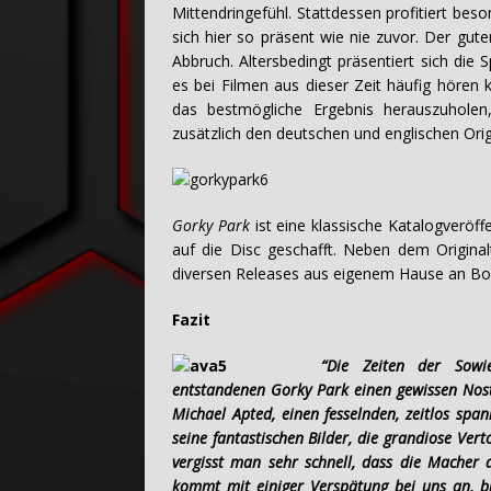
Mittendringefühl. Stattdessen profitiert be
sich hier so präsent wie nie zuvor. Der gute
Abbruch. Altersbedingt präsentiert sich di
es bei Filmen aus dieser Zeit häufig höre
das bestmögliche Ergebnis herauszuhole
zusätzlich den deutschen und englischen Or
Gorky Park
ist eine klassische Katalogveröff
auf die Disc geschafft. Neben dem Originalt
diversen Releases aus eigenem Hause an Bo
Fazit
“Die Zeiten der Sow
entstandenen Gorky Park einen gewissen Nos
Michael Apted, einen fesselnden, zeitlos spa
seine fantastischen Bilder, die grandiose Ver
vergisst man sehr schnell, dass die Macher 
kommt mit einiger Verspätung bei uns an, bi