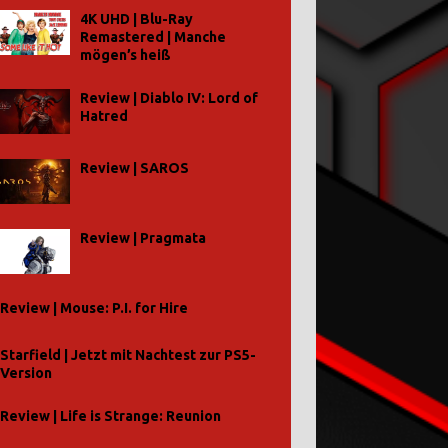
4K UHD | Blu-Ray
Remastered | Manche
mögen’s heiß
Review | Diablo IV: Lord of
Hatred
Review | SAROS
Review | Pragmata
Review | Mouse: P.I. for Hire
Starfield | Jetzt mit Nachtest zur PS5-
Version
Review | Life is Strange: Reunion