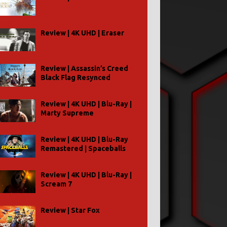
Review | 4K UHD | Eraser
Review | Assassin’s Creed
Black Flag Resynced
Review | 4K UHD | Blu-Ray |
Marty Supreme
Review | 4K UHD | Blu-Ray
Remastered | Spaceballs
Review | 4K UHD | Blu-Ray |
Scream 7
Review | Star Fox