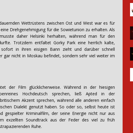
dauernden Wettrüstens zwischen Ost und West war es für
, eine Drehgenehmigung für die Sowietunion zu erhalten. Als
u musste daher Helsinki herhalten, während man für den
fte. Trotzdem entfaltet Gorky Park eine herrlich kalte,
sofort in ihren eisigen Bann zieht und darüber schnell
r gar nicht in Moskau befindet, sondern sehr viel weiter im
htet der Film glücklicherweise. Während in der hiesigen
mpenreines Hochdeutsch sprechen, ließ Apted in der
 britischem Akzent sprechen, während alle anderen einfach
chen Dialekt genutzt haben. So oder so, selbst heute ist
 gespielter Kriminalfilm, der seine Energie nicht nur aus
em exzellten Soundtrack aus der Feder des viel zu früh
strapazierenden Ruhe.