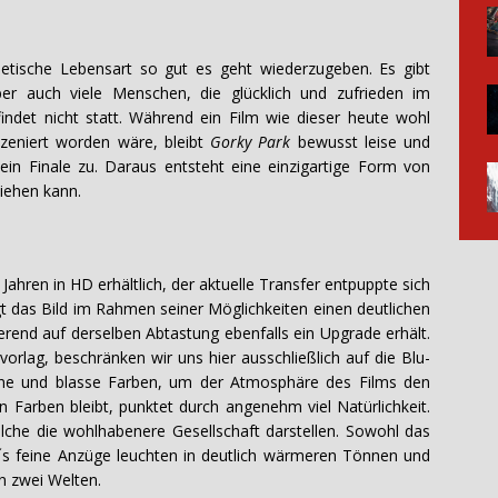
etische Lebensart so gut es geht wiederzugeben. Es gibt
ber auch viele Menschen, die glücklich und zufrieden im
det nicht statt. Während ein Film wie dieser heute wohl
szeniert worden wäre, bleibt
Gorky Park
bewusst leise und
n Finale zu. Daraus entsteht eine einzigartige Form von
ziehen kann.
 Jahren in HD erhältlich, der aktuelle Transfer entpuppte sich
gt das Bild im Rahmen seiner Möglichkeiten einen deutlichen
rend auf derselben Abtastung ebenfalls ein Upgrade erhält.
orlag, beschränken wir uns hier ausschließlich auf die Blu-
ene und blasse Farben, um der Atmosphäre des Films den
 Farben bleibt, punktet durch angenehm viel Natürlichkeit.
che die wohlhabenere Gesellschaft darstellen. Sowohl das
e´s feine Anzüge leuchten in deutlich wärmeren Tönnen und
n zwei Welten.