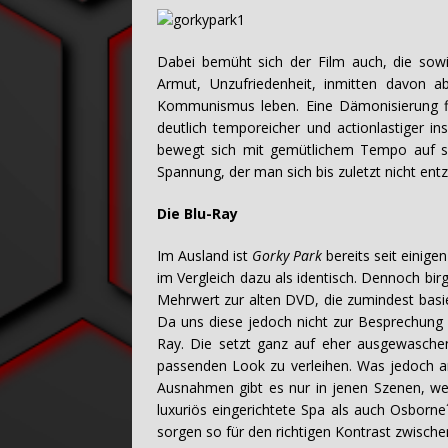
Dabei bemüht sich der Film auch, die sowi
Armut, Unzufriedenheit, inmitten davon a
Kommunismus leben. Eine Dämonisierung fin
deutlich temporeicher und actionlastiger in
bewegt sich mit gemütlichem Tempo auf sei
Spannung, der man sich bis zuletzt nicht ent
Die Blu-Ray
Im Ausland ist
Gorky Park
bereits seit einigen
im Vergleich dazu als identisch. Dennoch bir
Mehrwert zur alten DVD, die zumindest basie
Da uns diese jedoch nicht zur Besprechung v
Ray. Die setzt ganz auf eher ausgewasch
passenden Look zu verleihen. Was jedoch an
Ausnahmen gibt es nur in jenen Szenen, wel
luxuriös eingerichtete Spa als auch Osborn
sorgen so für den richtigen Kontrast zwische