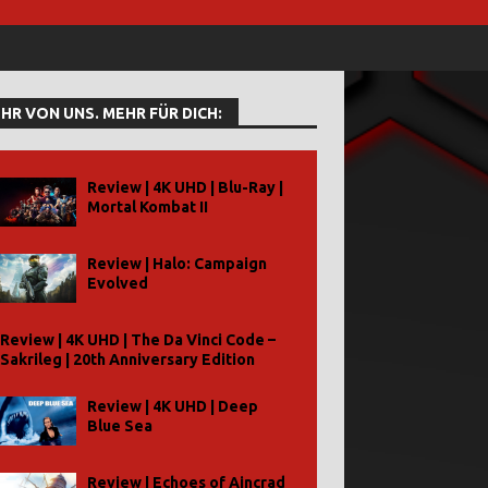
HR VON UNS. MEHR FÜR DICH:
Review | 4K UHD | Blu-Ray |
Mortal Kombat II
Review | Halo: Campaign
Evolved
Review | 4K UHD | The Da Vinci Code –
Sakrileg | 20th Anniversary Edition
Review | 4K UHD | Deep
Blue Sea
Review | Echoes of Aincrad