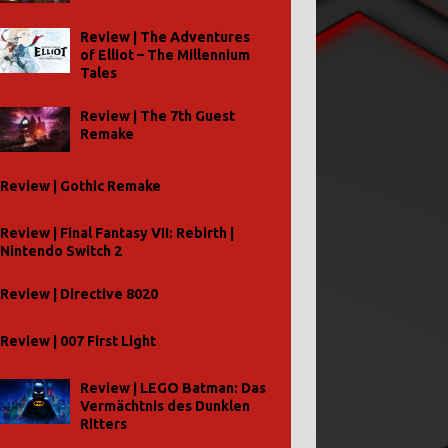
Review | The Adventures
of Elliot – The Millennium
Tales
Review | The 7th Guest
Remake
Review | Gothic Remake
Review | Final Fantasy VII: Rebirth |
Nintendo Switch 2
Review | Directive 8020
Review | 007 First Light
Review | LEGO Batman: Das
Vermächtnis des Dunklen
Ritters