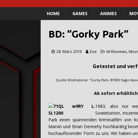
HOME
GAMES
ANIMES
MOV
BD: “Gorky Park”
28. März 2019
Exe
M-Reviews
,
Movi
Getestet und verfasst 
Quelle Bildmaterial: “Gorky Park, ©1983 Eagle Associa
Ab sofort erhältlich als Blu
1983, also nur w
Sowietunion, inszeni
Park einen spannenden Kriminalfilm von K
Marvin und Brian Dennehy hochkarätig besetz
hochauflösender Form zu uns. Wir haben uns