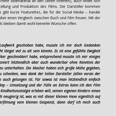
hr Bildmaterial an den Seiten offeriert), auch findet sich
tellung und Produktion des Films. Die Darsteller kommen
 gibt kurze Featurettes, die für die Social Media – Kanäle
über einen Vergleich zwischen Buch und Film freuen. Mit der
s bleiben damit wohl keinerlei Wünsche offen.
 Laufwerk geschoben habe, musste ich mir doch Gedanken
 längst viel zu alt sein könnte. Es ist eine gefühlte Ewigkeit
ssiker geschmökert habe, entsprechend musste ich mir einiges
ioniert letztendlich aber auch wunderbar ohne Kenntnis der
 zu unterhalten. Die Macher haben sich große Mühe gegeben,
 schenken, was dank der tollen Darsteller (allen voran der
n auch gelungen ist. Für sowas ist man letztendlich einfach
u-Ray – Umsetzung und der Fülle an Extras kann ich den Film
indheitsnostalgie erleben will, seinen eigenen Kindern einen
h neugierig ist, was es mit dieser kleinen Hexe eigentlich auf
verfilmung vom kleinen Gespenst, dann darf ich mich auch