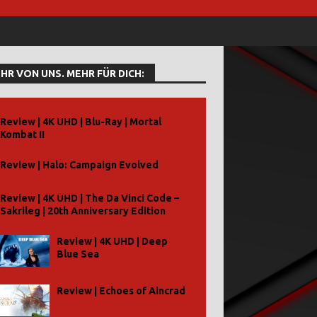
HR VON UNS. MEHR FÜR DICH:
Review | 4K UHD | Blu-Ray | Mortal
Kombat II
Review | Halo: Campaign Evolved
Review | 4K UHD | The Da Vinci Code –
Sakrileg | 20th Anniversary Edition
Review | 4K UHD | Deep
Blue Sea
Review | Echoes of Aincrad