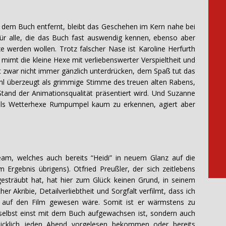
n dem Buch entfernt, bleibt das Geschehen im Kern nahe bei
ür alle, die das Buch fast auswendig kennen, ebenso aber
xe werden wollen. Trotz falscher Nase ist Karoline Herfurth
 mimt die kleine Hexe mit verliebenswerter Verspieltheit und
ekt zwar nicht immer gänzlich unterdrücken, dem Spaß tut das
ahl überzeugt als grimmige Stimme des treuen alten Rabens,
Stand der Animationsqualität präsentiert wird. Und Suzanne
 als Wetterhexe Rumpumpel kaum zu erkennen, agiert aber
eam, welches auch bereits “Heidi” in neuem Glanz auf die
 Ergebnis übrigens). Otfried Preußler, der sich zeitlebens
esträubt hat, hat hier zum Glück keinen Grund, in seinem
er Akribie, Detailverliebtheit und Sorgfalt verfilmt, dass ich
lz auf den Film gewesen wäre. Somit ist er wärmstens zu
e selbst einst mit dem Buch aufgewachsen ist, sondern auch
nblicklich jeden Abend vorgelesen bekommen oder bereits