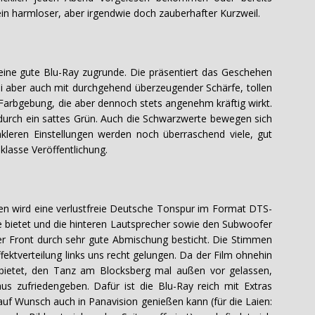
in harmloser, aber irgendwie doch zauberhafter Kurzweil.
 eine gute Blu-Ray zugrunde. Die präsentiert das Geschehen
ei aber auch mit durchgehend überzeugender Schärfe, tollen
Farbgebung, die aber dennoch stets angenehm kräftig wirkt.
urch ein sattes Grün. Auch die Schwarzwerte bewegen sich
kleren Einstellungen werden noch überraschend viele, gut
klasse Veröffentlichung.
en wird eine verlustfreie Deutsche Tonspur im Format DTS-
bietet und die hinteren Lautsprecher sowie den Subwoofer
 der Front durch sehr gute Abmischung besticht. Die Stimmen
fektverteilung links uns recht gelungen. Da der Film ohnehin
bietet, den Tanz am Blocksberg mal außen vor gelassen,
s zufriedengeben. Dafür ist die Blu-Ray reich mit Extras
auf Wunsch auch in Panavision genießen kann (für die Laien: