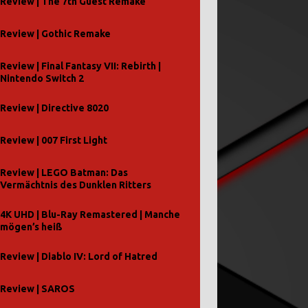
Review | The 7th Guest Remake
Review | Gothic Remake
Review | Final Fantasy VII: Rebirth |
Nintendo Switch 2
Review | Directive 8020
Review | 007 First Light
Review | LEGO Batman: Das
Vermächtnis des Dunklen Ritters
4K UHD | Blu-Ray Remastered | Manche
mögen’s heiß
Review | Diablo IV: Lord of Hatred
Review | SAROS