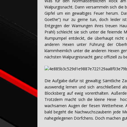
Was für den Normalsterblichen Rock am 
Walpurgisnacht. Dann versammeln sich die
Gipfel um ein gewaltiges Feuer herum. Das
Goethe”) nur zu gerne tun, doch leider ist
Entgegen der Warnungen ihres treuen Haus
Prahl) schleicht sie sich unter die feiernd
Rumpumpel entdeckt, die überhaupt nicht da
anderen Hexen unter Führung der Oberhe
klammheimlich unter die anderen Hexen gemi
nächsten Walpurgnisnacht ganz offiziell zu b
Die Aufgabe dafür ist gewaltig: Sämtliche 
auswendig lernen und sich anschließend als
Blocksberg auf ewig vorenthalten. Außerde
Trotzdem macht sich die kleine Hexe hoch
wachsamen Augen der fiesen Wetterhexe. Al
bald begeht die Nachwuchszauberin jede M
nahegelegenen Dörfchens. Doch machen gut