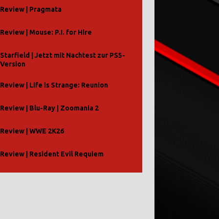
Review | Pragmata
Review | Mouse: P.I. for Hire
Starfield | Jetzt mit Nachtest zur PS5-
Version
Review | Life is Strange: Reunion
Review | Blu-Ray | Zoomania 2
Review | WWE 2K26
Review | Resident Evil Requiem