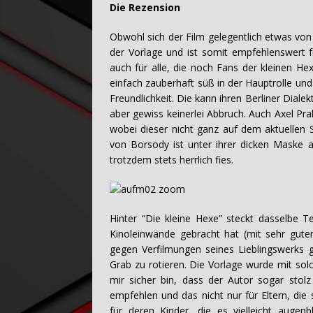
Die Rezension
Obwohl sich der Film gelegentlich etwas vo
der Vorlage und ist somit empfehlenswert f
auch für alle, die noch Fans der kleinen He
einfach zauberhaft süß in der Hauptrolle und
Freundlichkeit. Die kann ihren Berliner Dial
aber gewiss keinerlei Abbruch. Auch Axel Pr
wobei dieser nicht ganz auf dem aktuellen 
von Borsody ist unter ihrer dicken Maske
trotzdem stets herrlich fies.
Hinter “Die kleine Hexe” steckt dasselbe T
Kinoleinwände gebracht hat (mit sehr gutem
gegen Verfilmungen seines Lieblingswerks g
Grab zu rotieren. Die Vorlage wurde mit solch
mir sicher bin, dass der Autor sogar sto
empfehlen und das nicht nur für Eltern, di
für deren Kinder, die es vielleicht auge