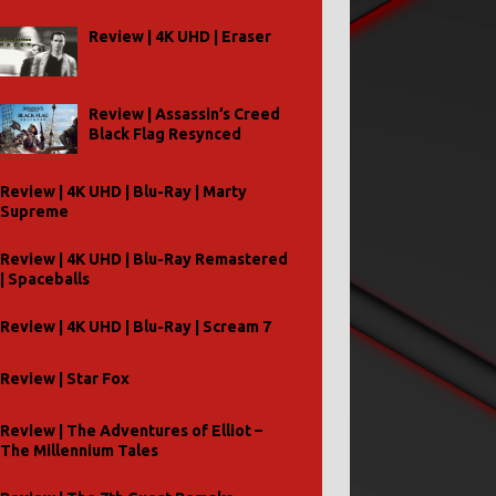
Review | 4K UHD | Eraser
Review | Assassin’s Creed
Black Flag Resynced
Review | 4K UHD | Blu-Ray | Marty
Supreme
Review | 4K UHD | Blu-Ray Remastered
| Spaceballs
Review | 4K UHD | Blu-Ray | Scream 7
Review | Star Fox
Review | The Adventures of Elliot –
The Millennium Tales