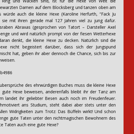
Ring und Wacken sind, ist für die Hexe von Welt die
 bewarzten Damen auf dem Blocksberg und tanzen oben am
 würde auch die kleine Hexe (Karoline Herfurth, “Fack Ju
 sie mit ihren gerade mal 127 Jahren viel zu jung dafür.
raben Abraxas (gesprochen von Tatort – Darsteller Axel
e Menge und wird natürlich prompt von der fiesen Wetterhexe
ran denkt, die kleine Hexe zu decken. Natürlich sind die
xe nicht begeistert darüber, dass sich der Jungspund
scht hat, geben ihr aber dennoch die Chance, sich bis zur
eweisen.
Zaubersprüche des ehrwürdigen Buches muss die kleine Hexe
 gute Hexe beweisen, anderenfalls bleibt ihr der Tanz am
m landet ihr geliebter Besen auch noch im Freudenfeuer.
motiviert ans Studium, steht dabei aber stets unter den
len Widrigkeiten zum Trotz: Das Büffeln wirkt! Und schon
enge gute Taten unter den nichtmagischen Bewohnern des
e Taten auch eine gute Hexe?