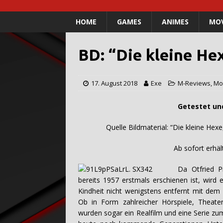
HOME
GAMES
ANIMES
MOV
BD: “Die kleine He
17. August 2018
Exe
M-Reviews
,
Mo
Getestet und verfasst
Quelle Bildmaterial: “Die kleine Hexe, 
Ab sofort erhältlich auf 
Da Otfried P
bereits 1957 erstmals erschienen ist, wird
Kindheit nicht wenigstens entfernt mit dem K
Ob in Form zahlreicher Hörspiele, Theat
wurden sogar ein Realfilm und eine Serie zum