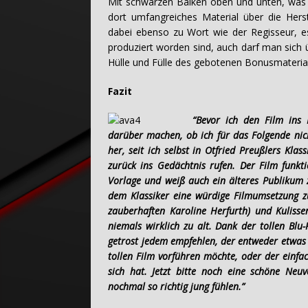
Mit schwarzen Balken oben und unten, was me
dort umfangreiches Material über die Hers
dabei ebenso zu Wort wie der Regisseur, es
produziert worden sind, auch darf man sich 
Hülle und Fülle des gebotenen Bonusmaterial
Fazit
“Bevor ich den Film ins
darüber machen, ob ich für das Folgende nicht
her, seit ich selbst in Otfried Preußlers Kla
zurück ins Gedächtnis rufen. Der Film funkt
Vorlage und weiß auch ein älteres Publikum
dem Klassiker eine würdige Filmumsetzung zu
zauberhaften Karoline Herfurth) und Kulisse
niemals wirklich zu alt. Dank der tollen Bl
getrost jedem empfehlen, der entweder etwas K
tollen Film vorführen möchte, oder der einfac
sich hat. Jetzt bitte noch eine schöne Neu
nochmal so richtig jung fühlen.”