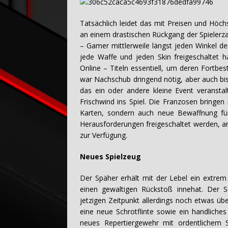
Tatsächlich leidet das mit Preisen und Höc
an einem drastischen Rückgang der Spielerza
– Gamer mittlerweile längst jeden Winkel d
jede Waffe und jeden Skin freigeschaltet 
Online – Titeln essentiell, um deren Fortbe
war Nachschub dringend nötig, aber auch bis
das ein oder andere kleine Event veransta
Frischwind ins Spiel. Die Franzosen bringe
Karten, sondern auch neue Bewaffnung für 
Herausforderungen freigeschaltet werden, an
zur Verfügung.
Neues Spielzeug
Der Späher erhält mit der Lebel ein extrem
einen gewaltigen Rückstoß innehat. Der
jetzigen Zeitpunkt allerdings noch etwas üb
eine neue Schrotflinte sowie ein handliches 
neues Repertiergewehr mit ordentlichem S