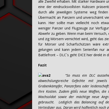
alle Zweifel erhaben. Mit starker Hardware 
eine der eindrucksvollsten Kulissen präs
durch alle jeweiligen Systeme weg finde
Übermacht an Panzern und unverschämt vielen
kann. Hier sollte man vielleicht noch et
weniger Panzer und Flugzeuge zur Verfügung
Abwehr zu geben. Wenn man beim Versuch, e
und zig Mörsern vernichtet wird, geht das zie
für Mörser und Scharfschützen wäre extr
gelungen und kann jedem Serienfan nur a
Battlefront – DLC´s geht DICE hier direkt in d
Fazit
“So muss ein DLC aussehen
abwechslungsreiche Gefechte mit jeweil
Grabenkämpfer, Panzerfans oder leidenschaftl
ihre Kosten. Zudem gibt´s neue Waffen, die
Wachsoldat sowie der mächtige neue Angrif
gebraucht. Lediglich das Balancing auf de
Verteidiger aus. Daran wird hoffentlich noch g