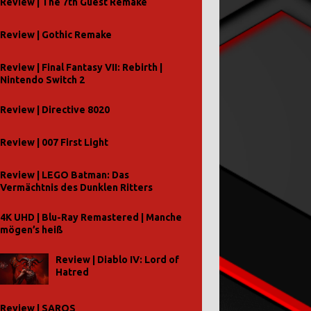
Review | The 7th Guest Remake
Review | Gothic Remake
Review | Final Fantasy VII: Rebirth |
Nintendo Switch 2
Review | Directive 8020
Review | 007 First Light
Review | LEGO Batman: Das
Vermächtnis des Dunklen Ritters
4K UHD | Blu-Ray Remastered | Manche
mögen’s heiß
Review | Diablo IV: Lord of
Hatred
Review | SAROS