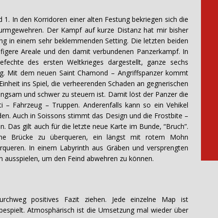
ld 1. In den Korridoren einer alten Festung bekriegen sich die
turmgewehren. Der Kampf auf kurze Distanz hat mir bisher
ng in einem sehr beklemmenden Setting. Die letzten beiden
ufigere Areale und den damit verbundenen Panzerkampf. In
efechte des ersten Weltkrieges dargestellt, ganze sechs
ung. Mit dem neuen Saint Chamond – Angriffspanzer kommt
Einheit ins Spiel, die verheerenden Schaden an gegnerischen
angsam und schwer zu steuern ist. Damit löst der Panzer die
Anti – Fahrzeug – Truppen. Anderenfalls kann so ein Vehikel
iden. Auch in Soissons stimmt das Design und die Frostbite –
en. Das gilt auch für die letzte neue Karte im Bunde, “Bruch”.
ne Brücke zu überqueren, ein längst mit rotem Mohn
rqueren. In einem Labyrinth aus Gräben und versprengten
n ausspielen, um den Feind abwehren zu können.
rchweg positives Fazit ziehen. Jede einzelne Map ist
 bespielt. Atmosphärisch ist die Umsetzung mal wieder über