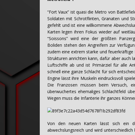
“Fort Vaux” ist quasi die Metro von Battlefie
Soldaten mit Schrotflinten, Granaten und S
gefehlt und ist eine willkommene Abwechslu
Karten legen ihren Fokus wieder auf weitlä
“Soissons” wird eine der größten Panzerg
Boliden stehen den Angreifern zur Verfüg
zudem eine extrem starke und feuerkräftige 
Strukturen anrichten kann, dafür aber auch l
Luftschiffe ab und ist Primärziel für alle 
schnell eine ganze Schlacht für sich entsche
Engine lässt ihre Muskeln eindrucksvoll spiel
Die Franzosen müssen beim Versuch, ei
überwuchertes ehemaliges Schlachtfeld übe
Wegen muss die Infanterie ihr ganzes Könne
Von den neuen Karten lässt sich ein du
abwechslungsreich und wird unterschiedlich