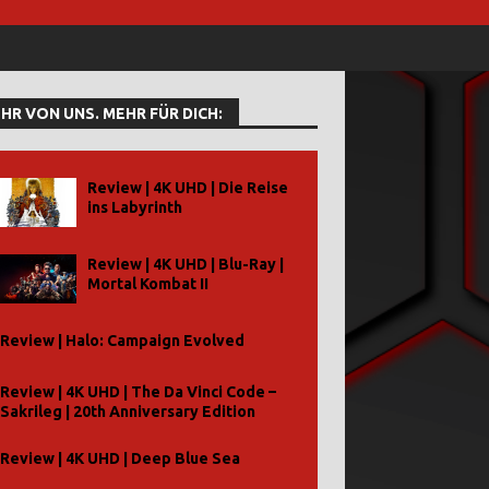
HR VON UNS. MEHR FÜR DICH:
Review | 4K UHD | Die Reise
ins Labyrinth
Review | 4K UHD | Blu-Ray |
Mortal Kombat II
Review | Halo: Campaign Evolved
Review | 4K UHD | The Da Vinci Code –
Sakrileg | 20th Anniversary Edition
Review | 4K UHD | Deep Blue Sea