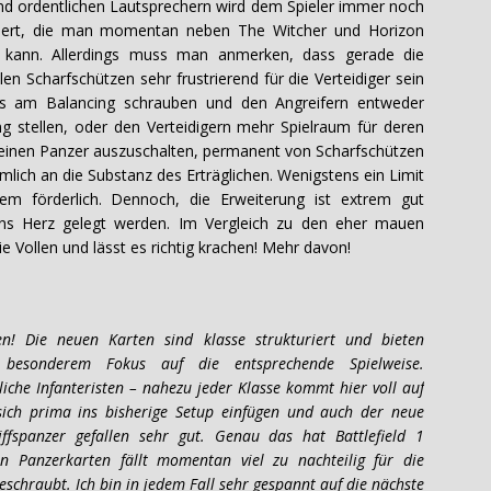
und ordentlichen Lautsprechern wird dem Spieler immer noch
entiert, die man momentan neben The Witcher und Horizon
n kann. Allerdings muss man anmerken, dass gerade die
 Scharfschützen sehr frustrierend für die Verteidiger sein
was am Balancing schrauben und den Angreifern entweder
 stellen, oder den Verteidigern mehr Spielraum für deren
inen Panzer auszuschalten, permanent von Scharfschützen
mlich an die Substanz des Erträglichen. Wenigstens ein Limit
em förderlich. Dennoch, die Erweiterung ist extrem gut
ns Herz gelegt werden. Im Vergleich zu den eher mauen
ie Vollen und lässt es richtig krachen! Mehr davon!
! Die neuen Karten sind klasse strukturiert und bieten
s besonderem Fokus auf die entsprechende Spielweise.
iche Infanteristen – nahezu jeder Klasse kommt hier voll auf
 sich prima ins bisherige Setup einfügen und auch der neue
fspanzer gefallen sehr gut. Genau das hat Battlefield 1
n Panzerkarten fällt momentan viel zu nachteilig für die
eschraubt. Ich bin in jedem Fall sehr gespannt auf die nächste