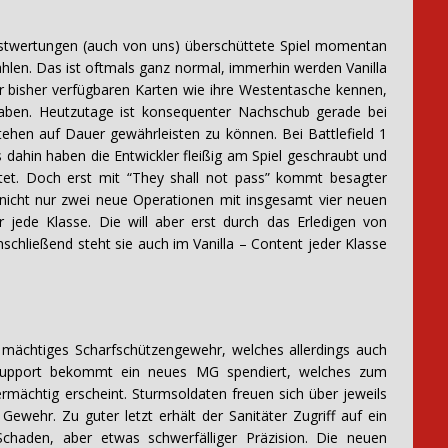
hstwertungen (auch von uns) überschüttete Spiel momentan
hlen. Das ist oftmals ganz normal, immerhin werden Vanilla
er bisher verfügbaren Karten wie ihre Westentasche kennen,
haben. Heutzutage ist konsequenter Nachschub gerade bei
stehen auf Dauer gewährleisten zu können. Bei Battlefield 1
 dahin haben die Entwickler fleißig am Spiel geschraubt und
ltet. Doch erst mit “They shall not pass” kommt besagter
n nicht nur zwei neue Operationen mit insgesamt vier neuen
jede Klasse. Die will aber erst durch das Erledigen von
schließend steht sie auch im Vanilla – Content jeder Klasse
 mächtiges Scharfschützengewehr, welches allerdings auch
 Support bekommt ein neues MG spendiert, welches zum
ermächtig erscheint. Sturmsoldaten freuen sich über jeweils
Gewehr. Zu guter letzt erhält der Sanitäter Zugriff auf ein
chaden, aber etwas schwerfälliger Präzision. Die neuen