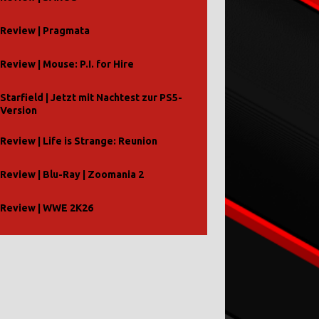
Review | Pragmata
Review | Mouse: P.I. for Hire
Starfield | Jetzt mit Nachtest zur PS5-
Version
Review | Life is Strange: Reunion
Review | Blu-Ray | Zoomania 2
Review | WWE 2K26