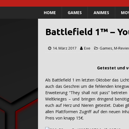
HOME
GAMES
ANIMES
MOV
Battlefield 1™ – Yo
14. März 2017
Exe
Games
,
M-Revie
Getestet und verfasst 
Als Battlefield 1 im letzten Oktober das Lich
auch das Geschrei um die fehlenden kriegsw
Erweiterung “They shall not pass” betreten d
Weltkrieges – und bringen dringend benötigt
euch auf Herz und Nieren getestet. Dabei g
allen Plattformen Zugriff auf den neuen Inh
Preis von knapp 15€.