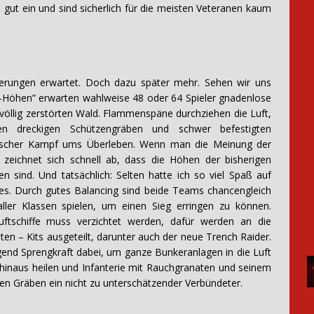
gut ein und sind sicherlich für die meisten Veteranen kaum
uerungen erwartet. Doch dazu später mehr. Sehen wir uns
n-Höhen” erwarten wahlweise 48 oder 64 Spieler gnadenlose
 völlig zerstörten Wald. Flammenspäne durchziehen die Luft,
chen dreckigen Schützengräben und schwer befestigten
epischer Kampf ums Überleben. Wenn man die Meinung der
zeichnet sich schnell ab, dass die Höhen der bisherigen
n sind. Und tatsächlich: Selten hatte ich so viel Spaß auf
lles. Durch gutes Balancing sind beide Teams chancengleich
ler Klassen spielen, um einen Sieg erringen zu können.
uftschiffe muss verzichtet werden, dafür werden an die
ten – Kits ausgeteilt, darunter auch der neue Trench Raider.
gend Sprengkraft dabei, um ganze Bunkeranlagen in die Luft
 hinaus heilen und Infanterie mit Rauchgranaten und seinem
hen Gräben ein nicht zu unterschätzender Verbündeter.