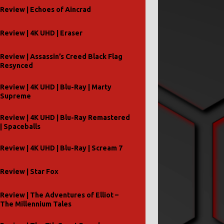
Review | Echoes of Aincrad
Review | 4K UHD | Eraser
Review | Assassin’s Creed Black Flag
Resynced
Review | 4K UHD | Blu-Ray | Marty
Supreme
Review | 4K UHD | Blu-Ray Remastered
| Spaceballs
Review | 4K UHD | Blu-Ray | Scream 7
Review | Star Fox
Review | The Adventures of Elliot –
The Millennium Tales