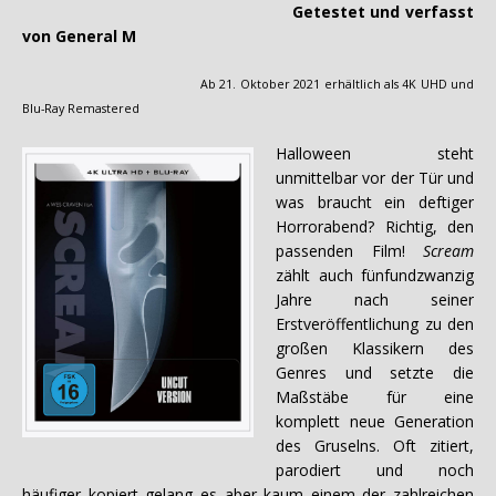
Getestet und verfasst
von General M
Ab 21. Oktober 2021 erhältlich als 4K UHD und
Blu-Ray Remastered
Halloween steht
unmittelbar vor der Tür und
was braucht ein deftiger
Horrorabend? Richtig, den
passenden Film!
Scream
zählt auch fünfundzwanzig
Jahre nach seiner
Erstveröffentlichung zu den
großen Klassikern des
Genres und setzte die
Maßstäbe für eine
komplett neue Generation
des Gruselns. Oft zitiert,
parodiert und noch
häufiger kopiert gelang es aber kaum einem der zahlreichen