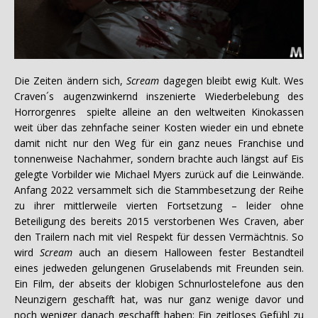
Die Zeiten ändern sich,
Scream
dagegen bleibt ewig Kult. Wes
Craven´s augenzwinkernd inszenierte Wiederbelebung des
Horrorgenres spielte alleine an den weltweiten Kinokassen
weit über das zehnfache seiner Kosten wieder ein und ebnete
damit nicht nur den Weg für ein ganz neues Franchise und
tonnenweise Nachahmer, sondern brachte auch längst auf Eis
gelegte Vorbilder wie Michael Myers zurück auf die Leinwände.
Anfang 2022 versammelt sich die Stammbesetzung der Reihe
zu ihrer mittlerweile vierten Fortsetzung – leider ohne
Beteiligung des bereits 2015 verstorbenen Wes Craven, aber
den Trailern nach mit viel Respekt für dessen Vermächtnis. So
wird
Scream
auch an diesem Halloween fester Bestandteil
eines jedweden gelungenen Gruselabends mit Freunden sein.
Ein Film, der abseits der klobigen Schnurlostelefone aus den
Neunzigern geschafft hat, was nur ganz wenige davor und
noch weniger danach geschafft haben: Ein zeitloses Gefühl zu