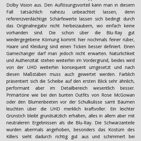
Dolby Vision aus. Den Auflösungsvorteil kann man in diesem
Fall tatsächlich nahezu unbeachtet lassen, denn
referenzverdächtige Schärfewerte lassen sich bedingt durch
das Originalnegativ nicht herbeizaubern, wo einfach keine
vorhanden sind. Die schon über die Blu-Ray gut
wiedergegebene Körnung kommt hier nochmals feiner rüber,
Haare und Kleidung sind einen Ticken besser definiert. Einen
Gamechanger darf man jedoch nicht erwarten. Natürlichkeit
und Authenzität stehen weiterhin im Vordergrund, beides wird
von der UHD weiterhin konsequent umgesetzt und nach
diesen Maßstäben muss auch gewertet werden. Farblich
präsentiert sich die Scheibe auf den ersten Blick sehr ähnlich,
performant aber im Detailbereich wesentlich besser.
Primärtöne wie bei den bunten Outfits von Rose McGowan
oder den Blumenbeeten vor der Schulkulisse samt Bäumen
leuchten über die UHD merklich kraftvoller. Ein leichter
Grünstich bleibt grundsätzlich erhalten, alles in allem aber mit
neutraleren Ergebnissen als die Blu-Ray. Die Schwarzanteile
wurden abermals angehoben, besonders das Kostüm des
Killers sieht dadurch richtig gut aus und schimmert bei