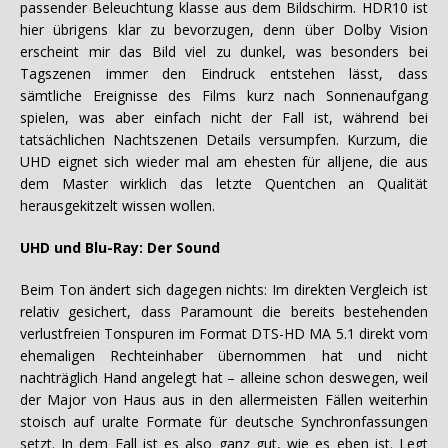
passender Beleuchtung klasse aus dem Bildschirm. HDR10 ist
hier übrigens klar zu bevorzugen, denn über Dolby Vision
erscheint mir das Bild viel zu dunkel, was besonders bei
Tagszenen immer den Eindruck entstehen lässt, dass
sämtliche Ereignisse des Films kurz nach Sonnenaufgang
spielen, was aber einfach nicht der Fall ist, während bei
tatsächlichen Nachtszenen Details versumpfen. Kurzum, die
UHD eignet sich wieder mal am ehesten für alljene, die aus
dem Master wirklich das letzte Quentchen an Qualität
herausgekitzelt wissen wollen.
UHD und Blu-Ray: Der Sound
Beim Ton ändert sich dagegen nichts: Im direkten Vergleich ist
relativ gesichert, dass Paramount die bereits bestehenden
verlustfreien Tonspuren im Format DTS-HD MA 5.1 direkt vom
ehemaligen Rechteinhaber übernommen hat und nicht
nachträglich Hand angelegt hat – alleine schon deswegen, weil
der Major von Haus aus in den allermeisten Fällen weiterhin
stoisch auf uralte Formate für deutsche Synchronfassungen
setzt. In dem Fall ist es also ganz gut, wie es eben ist. Legt